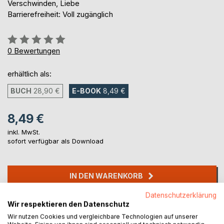
Verschwinden, Liebe
Barrierefreiheit: Voll zugänglich
Bewertung::
0%
0
Bewertungen
erhältlich als:
BUCH
28,90 €
E-BOOK
8,49 €
8,49 €
inkl. MwSt.
sofort verfügbar als Download
IN DEN WARENKORB
Datenschutzerklärung
Auf die Merkliste
Wir respektieren den Datenschutz
Titel bewerten
Wir nutzen Cookies und vergleichbare Technologien auf unserer