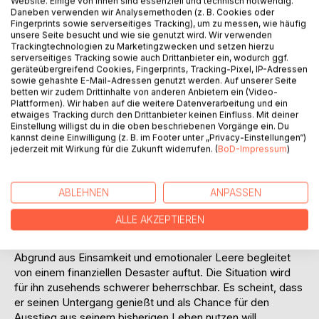
Website. Einige von ihnen sind essenziell und technisch notwendig.
Daneben verwenden wir Analysemethoden (z. B. Cookies oder
Fingerprints sowie serverseitiges Tracking), um zu messen, wie häufig
unsere Seite besucht und wie sie genutzt wird. Wir verwenden
Trackingtechnologien zu Marketingzwecken und setzen hierzu
serverseitiges Tracking sowie auch Drittanbieter ein, wodurch ggf.
geräteübergreifend Cookies, Fingerprints, Tracking-Pixel, IP-Adressen
sowie gehashte E-Mail-Adressen genutzt werden. Auf unserer Seite
betten wir zudem Drittinhalte von anderen Anbietern ein (Video-
BESCHREIBUNG
Plattformen). Wir haben auf die weitere Datenverarbeitung und ein
etwaiges Tracking durch den Drittanbieter keinen Einfluss. Mit deiner
Einstellung willigst du in die oben beschriebenen Vorgänge ein. Du
Frühjahr 2003. Der Irakkrieg beginnt gerade. Ganz
kannst deine Einwilligung (z. B. im Footer unter „Privacy-Einstellungen“)
jederzeit mit Wirkung für die Zukunft widerrufen. (
BoD-Impressum
)
nebenbei stürzt in Berlin, weitestgehend unbemerkt, das
selbstgerechte Leben des Helden der vorliegenden
Erzählung zusammen. Er ist gerade vierzig geworden und
ABLEHNEN
ANPASSEN
arbeitet in einer elitären Beraterfirma. Alles fängt damit an,
dass die täglichen Drogen seines kräftezehrenden Lebens
ALLE AKZEPTIEREN
- Erfolg, Geld, Sex, Medien und Macht - plötzlich in ihrer
Wirkung nachlassen und sich stattdessen ein tiefer
Abgrund aus Einsamkeit und emotionaler Leere begleitet
von einem finanziellen Desaster auftut. Die Situation wird
für ihn zusehends schwerer beherrschbar. Es scheint, dass
er seinen Untergang genießt und als Chance für den
Ausstieg aus seinem bisherigen Leben nutzen will.