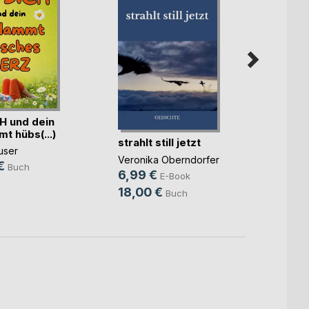
Moby-
H und dein
Der W
t hübs(...)
Herman
strahlt still jetzt
user
29,9
Veronika Oberndorfer
€
Buch
44,0
6,99 €
E-Book
18,00 €
Buch