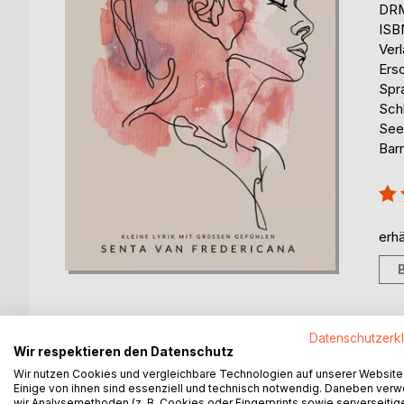
DRM
ISB
Ver
Ers
Spr
Schl
See
Barr
Bew
100
erhä
Datenschutzerk
Wir respektieren den Datenschutz
BESCHREIBUNG
AUTOR/IN
PRESSES
Wir nutzen Cookies und vergleichbare Technologien auf unserer Website
Einige von ihnen sind essenziell und technisch notwendig. Daneben ver
wir Analysemethoden (z. B. Cookies oder Fingerprints sowie serverseitig