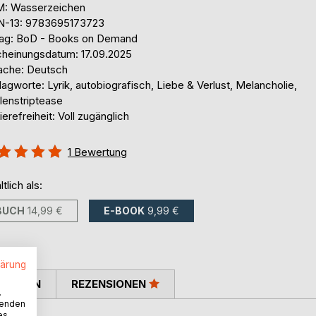
: Wasserzeichen
N-13: 9783695173723
lag: BoD - Books on Demand
cheinungsdatum: 17.09.2025
ache: Deutsch
agworte: Lyrik, autobiografisch, Liebe & Verlust, Melancholie,
lenstriptease
ierefreiheit: Voll zugänglich
ertung::
1
Bewertung
%
ltlich als:
BUCH
14,99 €
E-BOOK
9,99 €
lärung
TIMMEN
REZENSIONEN
.
wenden
es