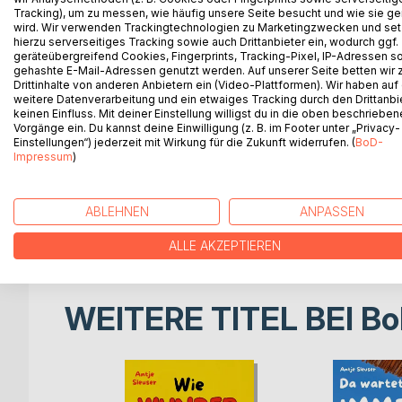
Zwischen Liebe, Verlust und Momenten, die zu gro
Tracking), um zu messen, wie häufig unsere Seite besucht und wie sie ge
wird. Wir verwenden Trackingtechnologien zu Marketingzwecken und se
hierzu serverseitiges Tracking sowie auch Drittanbieter ein, wodurch ggf.
Zwischen Gartenzaun und Underground ist ein rohe
geräteübergreifend Cookies, Fingerprints, Tracking-Pixel, IP-Adressen s
gehashte E-Mail-Adressen genutzt werden. Auf unserer Seite betten wir
Texte über das Leben: schön, schmerzhaft, rebell
Drittinhalte von anderen Anbietern ein (Video-Plattformen). Wir haben auf
Über das Mädchen, das ich mal war, und die Frau, d
weitere Datenverarbeitung und ein etwaiges Tracking durch den Drittanbi
keinen Einfluss. Mit deiner Einstellung willigst du in die oben beschriebe
Vorgänge ein. Du kannst deine Einwilligung (z. B. im Footer unter „Privacy-
Für alle, die noch an Magie zwischen den Zeilen g
Einstellungen“) jederzeit mit Wirkung für die Zukunft widerrufen. (
BoD-
Für alle, die fühlen, bevor sie verstehen.
Impressum
)
Vielleicht erkennst du dich.
ABLEHNEN
ANPASSEN
Vielleicht verlierst du dich.
Vielleicht findest du etwas, das du nie gesucht has
ALLE AKZEPTIEREN
WEITERE TITEL BEI
Bo