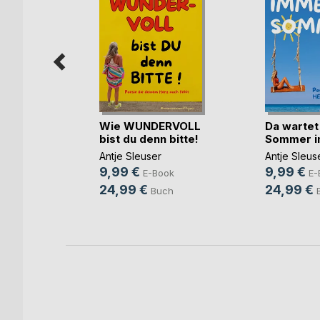
Wie WUNDERVOLL
Da wartet
bist du denn bitte!
Sommer in
spur des
ei(...)
Antje Sleuser
Antje Sleus
9,99 €
9,99 €
ann
E-Book
E-
24,99 €
24,99 €
ok
Buch
h