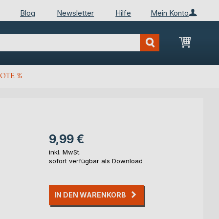
Blog
Newsletter
Hilfe
Mein Konto
Mein Wa
OTE %
9,99 €
inkl. MwSt.
sofort verfügbar als Download
IN DEN WARENKORB