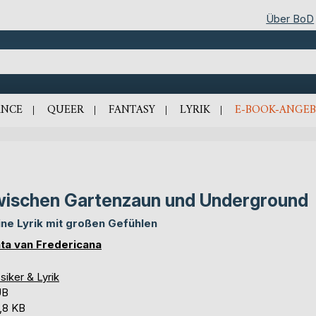
Über BoD
NCE
QUEER
FANTASY
LYRIK
E-BOOK-ANGEB
ischen Gartenzaun und Underground
ine Lyrik mit großen Gefühlen
ta van Fredericana
siker & Lyrik
UB
,8 KB