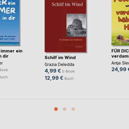
 immer ein
FÜR DIC
 dir
verdamm
Schilf im Wind
er
Antje Sle
Grazia Deledda
24,99 
Book
4,99 €
E-Book
Buch
12,99 €
Buch