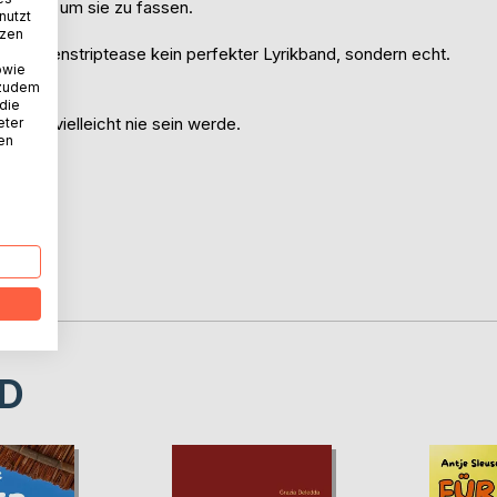
ß sind, um sie zu fassen.
nutzt
tzen
r Seelenstriptease kein perfekter Lyrikband, sondern echt.
owie
 zudem
isch.
 die
ie ich vielleicht nie sein werde.
eter
nen
lauben.
t.
D