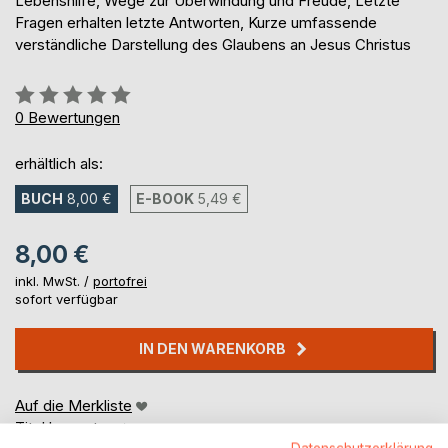
Lebenshilfe, Wege zur Überwindung und Freude, Letzte
Fragen erhalten letzte Antworten, Kurze umfassende
verständliche Darstellung des Glaubens an Jesus Christus
Bewertung::
0%
0
Bewertungen
erhältlich als:
BUCH
8,00 €
E-BOOK
5,49 €
8,00 €
inkl. MwSt. /
portofrei
sofort verfügbar
IN DEN WARENKORB
Auf die Merkliste
Titel bewerten