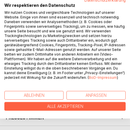
Datenschutzerklärung
Wir respektieren den Datenschutz
Wir nutzen Cookies und vergleichbare Technologien auf unserer
Website. Einige von ihnen sind essenziell und technisch notwendig.
Daneben verwenden wir Analysemethoden (z. B. Cookies oder
Fingerprints sowie serverseitiges Tracking), um zu messen, wie häufig
unsere Seite besucht und wie sie genutzt wird. Wir verwenden
Trackingtechnologien zu Marketingzwecken und setzen hierzu
BESCHREIBUNG
serverseitiges Tracking sowie auch Drittanbieter ein, wodurch ggf.
geräteübergreifend Cookies, Fingerprints, Tracking-Pixel, IP-Adressen
sowie gehashte E-Mail-Adressen genutzt werden. Auf unserer Seite
betten wir zudem Drittinhalte von anderen Anbietern ein (Video-
Wer Jesus für uns sein will - Wege zur Überwindung und
Plattformen). Wir haben auf die weitere Datenverarbeitung und ein
Freude
etwaiges Tracking durch den Drittanbieter keinen Einfluss. Mit deiner
Einstellung willigst du in die oben beschriebenen Vorgänge ein. Du
kannst deine Einwilligung (z. B. im Footer unter „Privacy-Einstellungen“)
Eine Glaubens- und Lebenshilfe will diese kurze,
jederzeit mit Wirkung für die Zukunft widerrufen. (
BoD-Impressum
)
umfassende
Darstellung der Person und des Werkes Jesu sein.
ABLEHNEN
ANPASSEN
AUTOR/IN
ALLE AKZEPTIEREN
PRESSESTIMMEN