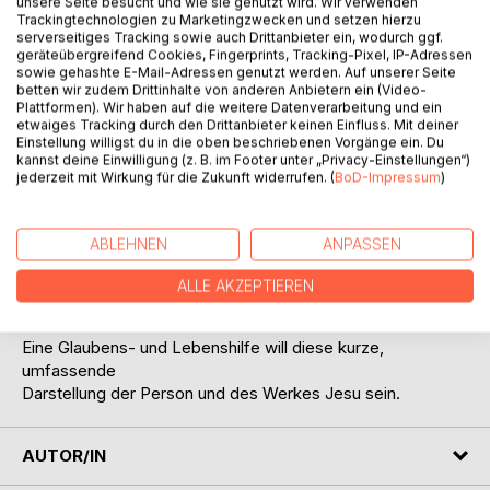
unsere Seite besucht und wie sie genutzt wird. Wir verwenden
Trackingtechnologien zu Marketingzwecken und setzen hierzu
Auf die Merkliste
serverseitiges Tracking sowie auch Drittanbieter ein, wodurch ggf.
Titel bewerten
geräteübergreifend Cookies, Fingerprints, Tracking-Pixel, IP-Adressen
sowie gehashte E-Mail-Adressen genutzt werden. Auf unserer Seite
betten wir zudem Drittinhalte von anderen Anbietern ein (Video-
Plattformen). Wir haben auf die weitere Datenverarbeitung und ein
etwaiges Tracking durch den Drittanbieter keinen Einfluss. Mit deiner
Einstellung willigst du in die oben beschriebenen Vorgänge ein. Du
kannst deine Einwilligung (z. B. im Footer unter „Privacy-Einstellungen“)
jederzeit mit Wirkung für die Zukunft widerrufen. (
BoD-Impressum
)
BESCHREIBUNG
ABLEHNEN
ANPASSEN
Wer Jesus für uns sein will - Wege zur Überwindung und
ALLE AKZEPTIEREN
Freude
Eine Glaubens- und Lebenshilfe will diese kurze,
umfassende
Darstellung der Person und des Werkes Jesu sein.
AUTOR/IN