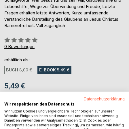
Schlagworte: Wer Jesus für uns sein will, Glaubenshilfe und
Lebenshilfe, Wege zur Überwindung und Freude, Letzte
Fragen erhalten letzte Antworten, Kurze umfassende
verständliche Darstellung des Glaubens an Jesus Christus
Barrierefreiheit: Voll zugänglich
Bewertung::
0%
0
Bewertungen
erhältlich als:
BUCH
8,00 €
E-BOOK
5,49 €
5,49 €
inkl. MwSt.
sofort verfügbar als Download
Datenschutzerklärung
Wir respektieren den Datenschutz
Wir nutzen Cookies und vergleichbare Technologien auf unserer
Website. Einige von ihnen sind essenziell und technisch notwendig.
IN DEN WARENKORB
Daneben verwenden wir Analysemethoden (z. B. Cookies oder
Fingerprints sowie serverseitiges Tracking), um zu messen, wie häufig