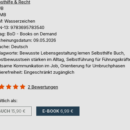
sthilfe & Recht
UB
 MB
: Wasserzeichen
N-13: 9783695783540
lag: BoD - Books on Demand
cheinungsdatum: 09.05.2026
ache: Deutsch
lagworte: Bewusste Lebensgestaltung lernen Selbsthilfe Buch,
stbewusstsein stärken im Alltag, Selbstführung für Führungskräft
tsame Kommunikation im Job, Orientierung für Umbruchphasen
ierefreiheit: Eingeschränkt zugänglich
ertung::
2
Bewertungen
%
ltlich als:
BUCH
15,90 €
E-BOOK
6,99 €