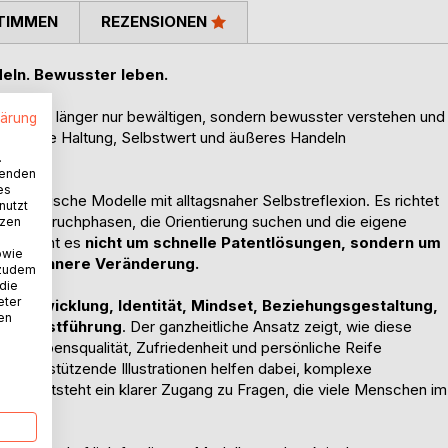
TIMMEN
REZENSIONEN
deln. Bewusster leben.
n nicht länger nur bewältigen, sondern bewusster verstehen und
lärung
ie innere Haltung, Selbstwert und äußeres Handeln
.
wenden
es
chologische Modelle mit alltagsnaher Selbstreflexion. Es richtet
nutzt
chen Umbruchphasen, die Orientierung suchen und die eigene
tzen
abei geht es
nicht um schnelle Patentlösungen, sondern um
owie
hige innere Veränderung.
 zudem
 die
eter
rtentwicklung, Identität, Mindset, Beziehungsgestaltung,
nen
e Selbstführung
. Der ganzheitliche Ansatz zeigt, wie diese
am Lebensqualität, Zufriedenheit und persönliche Reife
e unterstützende Illustrationen helfen dabei, komplexe
 So entsteht ein klarer Zugang zu Fragen, die viele Menschen im