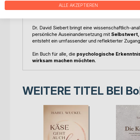
Die Stärke des Buches liegt in der Verbindung von
ALLE AKZEPTIEREN
Anwendbarkeit. Leser*innen erhalten Impulse, um
treffen und ihren inneren Kompass neu zu kalibrier
Dr. David Siebert bringt eine wissenschaftlich-ana
persönliche Auseinandersetzung mit
Selbstwert
entsteht ein umfassender und reflektierter Zugang,
Ein Buch für alle, die
psychologische Erkenntnis
wirksam machen möchten
.
WEITERE TITEL BEI
Bo