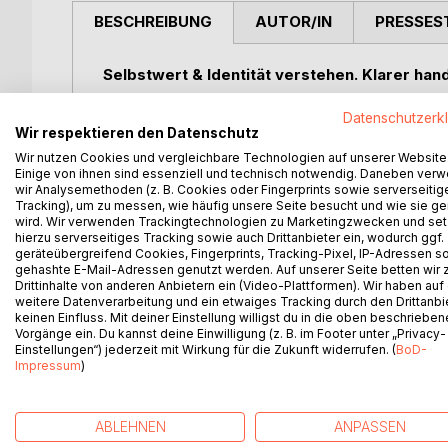
BESCHREIBUNG
AUTOR/IN
PRESSES
Selbstwert & Identität verstehen. Klarer han
Dieses Sachbuch begleitet Menschen, die ihr Lebe
Datenschutzerk
Wir respektieren den Datenschutz
gestalten möchten. Im Zentrum steht die Frage, w
zusammenwirken.
Wir nutzen Cookies und vergleichbare Technologien auf unserer Website
Einige von ihnen sind essenziell und technisch notwendig. Daneben ver
wir Analysemethoden (z. B. Cookies oder Fingerprints sowie serverseitig
Verständlich und praxisnah verbindet das Buch psy
Tracking), um zu messen, wie häufig unsere Seite besucht und wie sie ge
sich an Leser*innen in persönlichen oder berufli
wird. Wir verwenden Trackingtechnologien zu Marketingzwecken und se
hierzu serverseitiges Tracking sowie auch Drittanbieter ein, wodurch ggf.
Entwicklung aktiv in die Hand nehmen möchten. D
geräteübergreifend Cookies, Fingerprints, Tracking-Pixel, IP-Adressen s
nachvollziehbare Zusammenhänge und tragfä
gehashte E-Mail-Adressen genutzt werden. Auf unserer Seite betten wir
Drittinhalte von anderen Anbietern ein (Video-Plattformen). Wir haben auf
weitere Datenverarbeitung und ein etwaiges Tracking durch den Drittanbi
Behandelt werden zentrale Themen wie
Selbstwe
keinen Einfluss. Mit deiner Einstellung willigst du in die oben beschriebe
Kommunikation, Arbeitskontext und bewusst
Vorgänge ein. Du kannst deine Einwilligung (z. B. im Footer unter „Privacy-
Bereiche miteinander verbunden sind und gemeins
Einstellungen“) jederzeit mit Wirkung für die Zukunft widerrufen. (
BoD-
Impressum
)
beeinflussen. Ein eigens entwickeltes Modell sowi
psychologische Prozesse anschaulich zu erfassen.
Alltag bewegen.
ABLEHNEN
ANPASSEN