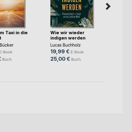
m Taxi in die
Wie wir wieder
Die v
t
indigen werden
Dynam
Subt
Bücker
Lucas Buchholz
Detlef
19,99 €
14,9
E-Book
E-Book
€
25,00 €
24,9
Buch
Buch