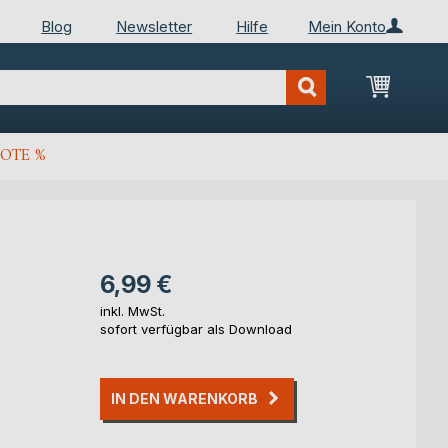
Blog
Newsletter
Hilfe
Mein Konto
Mein Wa
OTE %
6,99 €
inkl. MwSt.
sofort verfügbar als Download
IN DEN WARENKORB