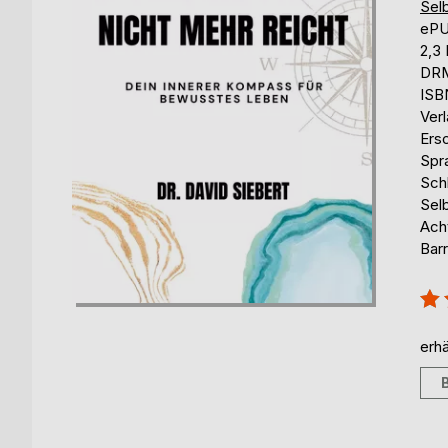
Selb
eP
2,3
DRM
ISB
Ver
Ers
Spr
Sch
Selb
Ach
Barr
Bew
100
erhä