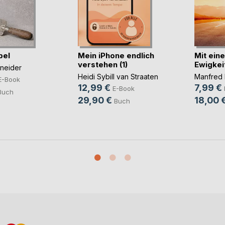
bel
Mein iPhone endlich
Mit eine
verstehen (1)
Ewigkei
hneider
Heidi Sybill van Straaten
Manfred 
E-Book
12,99 €
7,99 €
E-Book
Buch
29,90 €
18,00 
Buch