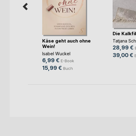
Die Kalkfi
Käse geht auch ohne
Tatjana Sc
Wein!
28,99 €
Isabel Wuckel
39,00 €
ok
6,99 €
E-Book
h
15,99 €
Buch