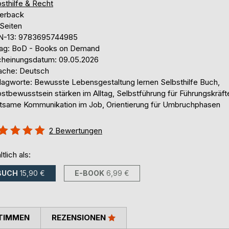
sthilfe & Recht
erback
 Seiten
N-13: 9783695744985
lag: BoD - Books on Demand
cheinungsdatum: 09.05.2026
ache: Deutsch
lagworte: Bewusste Lebensgestaltung lernen Selbsthilfe Buch,
stbewusstsein stärken im Alltag, Selbstführung für Führungskräft
tsame Kommunikation im Job, Orientierung für Umbruchphasen
ertung::
2
Bewertungen
%
ltlich als:
BUCH
15,90 €
E-BOOK
6,99 €
TIMMEN
REZENSIONEN