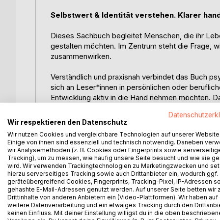
Selbstwert & Identität verstehen. Klarer han
Dieses Sachbuch begleitet Menschen, die ihr Lebe
gestalten möchten. Im Zentrum steht die Frage, w
zusammenwirken.
Verständlich und praxisnah verbindet das Buch psy
sich an Leser*innen in persönlichen oder berufli
Entwicklung aktiv in die Hand nehmen möchten. D
nachvollziehbare Zusammenhänge und tragfä
Datenschutzerk
Wir respektieren den Datenschutz
Behandelt werden zentrale Themen wie
Selbstwe
Wir nutzen Cookies und vergleichbare Technologien auf unserer Website
Kommunikation, Arbeitskontext und bewusst
Einige von ihnen sind essenziell und technisch notwendig. Daneben ver
Bereiche miteinander verbunden sind und gemeins
wir Analysemethoden (z. B. Cookies oder Fingerprints sowie serverseitig
Tracking), um zu messen, wie häufig unsere Seite besucht und wie sie ge
beeinflussen. Ein eigens entwickeltes Modell sowi
wird. Wir verwenden Trackingtechnologien zu Marketingzwecken und se
psychologische Prozesse anschaulich zu erfassen.
hierzu serverseitiges Tracking sowie auch Drittanbieter ein, wodurch ggf.
Alltag bewegen.
geräteübergreifend Cookies, Fingerprints, Tracking-Pixel, IP-Adressen s
gehashte E-Mail-Adressen genutzt werden. Auf unserer Seite betten wir
Drittinhalte von anderen Anbietern ein (Video-Plattformen). Wir haben auf
Die Stärke des Buches liegt in der Verbindung von
weitere Datenverarbeitung und ein etwaiges Tracking durch den Drittanbi
Anwendbarkeit. Leser*innen erhalten Impulse, um
keinen Einfluss. Mit deiner Einstellung willigst du in die oben beschriebe