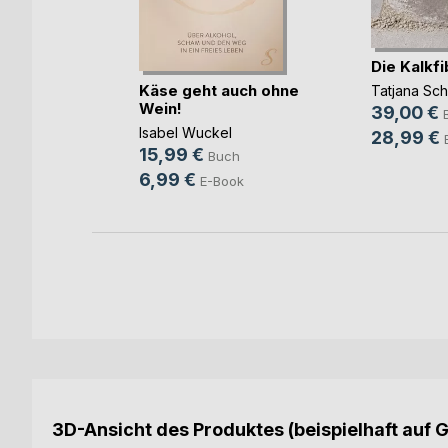
Die Kalkfi
Federn
Käse geht auch ohne
Tatjana Sc
Wein!
39,00 €
Isabel Wuckel
ch
28,99 €
15,99 €
Buch
ook
6,99 €
E-Book
3D-Ansicht des Produktes (beispielhaft auf 