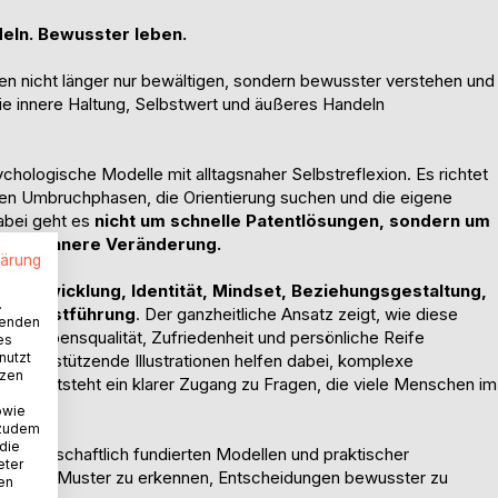
deln. Bewusster leben.
n nicht länger nur bewältigen, sondern bewusster verstehen und
ie innere Haltung, Selbstwert und äußeres Handeln
chologische Modelle mit alltagsnaher Selbstreflexion. Es richtet
chen Umbruchphasen, die Orientierung suchen und die eigene
abei geht es
nicht um schnelle Patentlösungen, sondern um
hige innere Veränderung.
lärung
rtentwicklung, Identität, Mindset, Beziehungsgestaltung,
.
e Selbstführung
. Der ganzheitliche Ansatz zeigt, wie diese
wenden
am Lebensqualität, Zufriedenheit und persönliche Reife
es
nutzt
e unterstützende Illustrationen helfen dabei, komplexe
tzen
 So entsteht ein klarer Zugang zu Fragen, die viele Menschen im
owie
 zudem
 die
 wissenschaftlich fundierten Modellen und praktischer
eter
 eigene Muster zu erkennen, Entscheidungen bewusster zu
nen