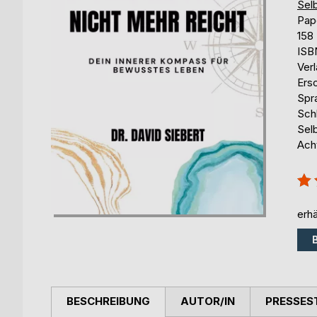
Selb
Pap
158
ISB
Ver
Ers
Spr
Sch
Selb
Ach
Bew
100
erhä
BESCHREIBUNG
AUTOR/IN
PRESSES