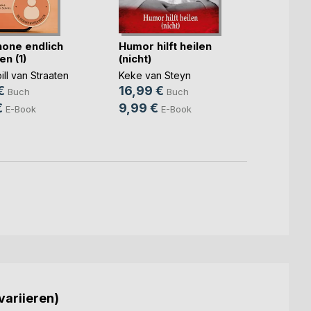
hone endlich
Humor hilft heilen
Mit ei
n (1)
(nicht)
Ewigk
ill van Straaten
Keke van Steyn
Manfr
€
16,99 €
18,0
Buch
Buch
€
9,99 €
7,99
E-Book
E-Book
variieren)