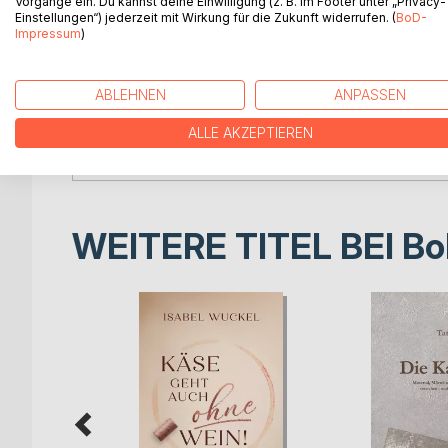
treffen und ihren inneren Kompass neu zu kalibrier
Vorgänge ein. Du kannst deine Einwilligung (z. B. im Footer unter „Privacy-
Einstellungen“) jederzeit mit Wirkung für die Zukunft widerrufen. (
BoD-
Impressum
)
Dr. David Siebert bringt eine wissenschaftlich-ana
persönliche Auseinandersetzung mit
Selbstwert
entsteht ein umfassender und reflektierter Zugang,
ABLEHNEN
ANPASSEN
Ein Buch für alle, die
psychologische Erkenntnis
ALLE AKZEPTIEREN
wirksam machen möchten
.
WEITERE TITEL BEI
Bo