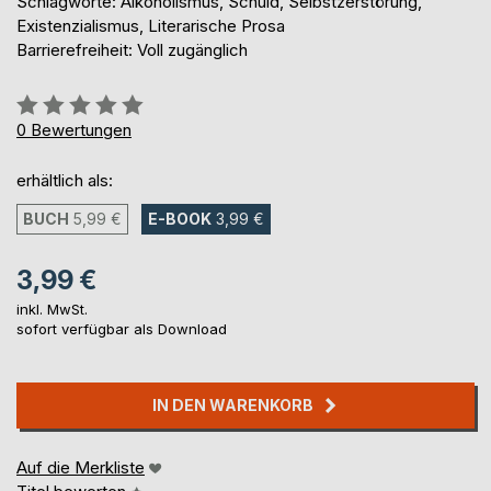
Schlagworte: Alkoholismus, Schuld, Selbstzerstörung,
Existenzialismus, Literarische Prosa
Barrierefreiheit: Voll zugänglich
Bewertung::
0%
0
Bewertungen
erhältlich als:
BUCH
5,99 €
E-BOOK
3,99 €
3,99 €
inkl. MwSt.
sofort verfügbar als Download
IN DEN WARENKORB
Auf die Merkliste