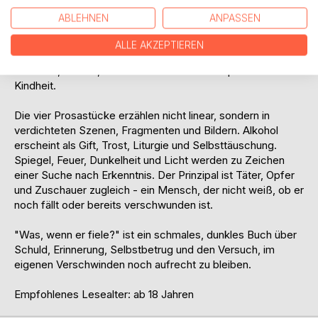
einem schlafenden Kind die Füße zu und weiß doch, dass
ABLEHNEN
ANPASSEN
seine Zartheit nicht ausreicht. Eine tote Katze wird zum
Zeichen, eine Frau zur Erinnerung, eine Grabkammer zur
ALLE AKZEPTIEREN
inneren Bühne. Dort treten die Ungebetenen auf: alte Bilder,
Stimmen, Scham, verlorene Liebe und die Splitter einer
Kindheit.
Die vier Prosastücke erzählen nicht linear, sondern in
verdichteten Szenen, Fragmenten und Bildern. Alkohol
erscheint als Gift, Trost, Liturgie und Selbsttäuschung.
Spiegel, Feuer, Dunkelheit und Licht werden zu Zeichen
einer Suche nach Erkenntnis. Der Prinzipal ist Täter, Opfer
und Zuschauer zugleich - ein Mensch, der nicht weiß, ob er
noch fällt oder bereits verschwunden ist.
"Was, wenn er fiele?" ist ein schmales, dunkles Buch über
Schuld, Erinnerung, Selbstbetrug und den Versuch, im
eigenen Verschwinden noch aufrecht zu bleiben.
Empfohlenes Lesealter: ab 18 Jahren