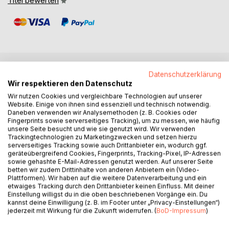
Titel bewerten
Datenschutzerklärung
BESCHREIBUNG
Wir respektieren den Datenschutz
Wir nutzen Cookies und vergleichbare Technologien auf unserer
Website. Einige von ihnen sind essenziell und technisch notwendig.
"Was, wenn er fiele?" ist ein literarischer Prosazyklus in vier
Daneben verwenden wir Analysemethoden (z. B. Cookies oder
Szenen.
Fingerprints sowie serverseitiges Tracking), um zu messen, wie häufig
unsere Seite besucht und wie sie genutzt wird. Wir verwenden
Trackingtechnologien zu Marketingzwecken und setzen hierzu
Im Mittelpunkt steht der Prinzipal: ein Mann im Anzug, mit
serverseitiges Tracking sowie auch Drittanbieter ein, wodurch ggf.
Krawatte, Restwürde und Alkohol im Blut. Er bewegt sich
geräteübergreifend Cookies, Fingerprints, Tracking-Pixel, IP-Adressen
durch Bars, Spiegel, Straßen, Erinnerungen und eine
sowie gehashte E-Mail-Adressen genutzt werden. Auf unserer Seite
betten wir zudem Drittinhalte von anderen Anbietern ein (Video-
begehbare Gruft.
Plattformen). Wir haben auf die weitere Datenverarbeitung und ein
Immer wieder versucht er, Haltung zu bewahren, während
etwaiges Tracking durch den Drittanbieter keinen Einfluss. Mit deiner
innen alles zerfällt.
Einstellung willigst du in die oben beschriebenen Vorgänge ein. Du
kannst deine Einwilligung (z. B. im Footer unter „Privacy-Einstellungen“)
jederzeit mit Wirkung für die Zukunft widerrufen. (
BoD-Impressum
)
Er kniet vor der Kloschüssel wie vor einem Altar. Er sieht
sein Leben als Film, in dem er Zuschauer bleibt. Er deckt