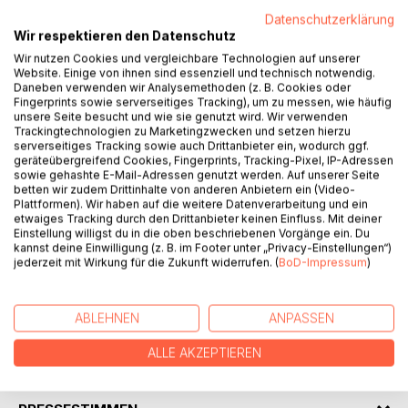
Datenschutzerklärung
Wir respektieren den Datenschutz
BESCHREIBUNG
Wir nutzen Cookies und vergleichbare Technologien auf unserer
Website. Einige von ihnen sind essenziell und technisch notwendig.
Daneben verwenden wir Analysemethoden (z. B. Cookies oder
Kurioses und Verrücktes, Rekorde und Triumphe, Pleiten
Fingerprints sowie serverseitiges Tracking), um zu messen, wie häufig
und Tränen, Fakten und Rekorde: 366 Kalendergeschichten
unsere Seite besucht und wie sie genutzt wird. Wir verwenden
Trackingtechnologien zu Marketingzwecken und setzen hierzu
rund um den Fußball – von Neujahr bis Silvester, rund um
serverseitiges Tracking sowie auch Drittanbieter ein, wodurch ggf.
den Erdball, von der Gründung des FC Sheffield 1857 bis
geräteübergreifend Cookies, Fingerprints, Tracking-Pixel, IP-Adressen
zum WM-Finale 2014 und darüber hinaus.
sowie gehashte E-Mail-Adressen genutzt werden. Auf unserer Seite
betten wir zudem Drittinhalte von anderen Anbietern ein (Video-
Das perfekte Buch für Zwischendurch: Auf dem Weg ins
Plattformen). Wir haben auf die weitere Datenverarbeitung und ein
Stadion, in der Halbzeitpause, als Gutenacht-Lektüre und
etwaiges Tracking durch den Drittanbieter keinen Einfluss. Mit deiner
überall da, wo man ein paar Minuten Zeit hat für eine kurze
Einstellung willigst du in die oben beschriebenen Vorgänge ein. Du
kannst deine Einwilligung (z. B. im Footer unter „Privacy-Einstellungen“)
Geschichte. "What a Day" – brüllen englische Reporter ins
jederzeit mit Wirkung für die Zukunft widerrufen. (
BoD-Impressum
)
Mikrofon, wenn es Sagenhaftes, etwas Wunderbares oder
etwas Besonderes geschieht, wir sagen deshalb: "Was für
ein Tag!"
ABLEHNEN
ANPASSEN
ALLE AKZEPTIEREN
AUTOR/IN