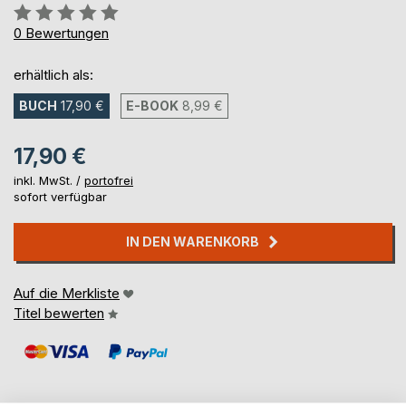
Bewertung::
0%
0
Bewertungen
erhältlich als:
BUCH
17,90 €
E-BOOK
8,99 €
17,90 €
inkl. MwSt. /
portofrei
sofort verfügbar
IN DEN WARENKORB
Auf die Merkliste
Titel bewerten