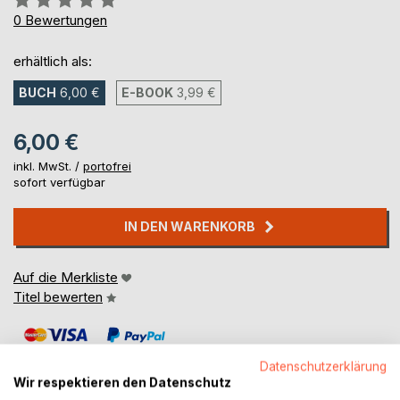
0%
0
Bewertungen
erhältlich als:
BUCH
6,00 €
E-BOOK
3,99 €
6,00 €
inkl. MwSt. /
portofrei
sofort verfügbar
IN DEN WARENKORB
Auf die Merkliste
Titel bewerten
Datenschutzerklärung
Wir respektieren den Datenschutz