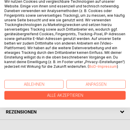
Wir nutzen Cookies und vergleichbare Technologien auf unserer
Website. Einige von ihnen sind essenziell und technisch notwendig.
BESCHREIBUNG
Daneben verwenden wir Analysemethoden (z. B. Cookies oder
Fingerprints sowie serverseitiges Tracking), um zu messen, wie häufig
unsere Seite besucht und wie sie genutzt wird. Wir verwenden
Trackingtechnologien zu Marketingzwecken und setzen hierzu
In diesem Buch werden das Wesen des Schönen und die
serverseitiges Tracking sowie auch Drittanbieter ein, wodurch ggf.
Triebkraft zum Lieben erläutert. Darüber hinaus wird
geräteübergreifend Cookies, Fingerprints, Tracking-Pixel, IP-Adressen
sowie gehashte E-Mail-Adressen genutzt werden. Auf unserer Seite
gezeigt, dass der Mensch unfähig ist, die Liebe gegen
betten wir zudem Drittinhalte von anderen Anbietern ein (Video-
Risiken zu versichern und dass er nicht imstande ist, das
Plattformen). Wir haben auf die weitere Datenverarbeitung und ein
wahre Schöne zu erkennen und es zu definieren. Diese
etwaiges Tracking durch den Drittanbieter keinen Einfluss. Mit deiner
Einstellung willigst du in die oben beschriebenen Vorgänge ein. Du
Unfähigkeit haftet an ihm das ganze Leben lang, und zwar
kannst deine Einwilligung (z. B. im Footer unter „Privacy-Einstellungen“)
in guten wie in schlechten Zeiten.
jederzeit mit Wirkung für die Zukunft widerrufen. (
BoD-Impressum
)
AUTOR/IN
ABLEHNEN
ANPASSEN
ALLE AKZEPTIEREN
PRESSESTIMMEN
REZENSIONEN