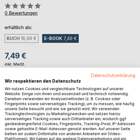
Bewertung::
0%
0
Bewertungen
erhältlich als:
BUCH
18,99 €
E-BOOK
7,49 €
7,49 €
inkl. MwSt.
sofort verfügbar als Download
Datenschutzerklärung
Wir respektieren den Datenschutz
Wir nutzen Cookies und vergleichbare Technologien auf unserer
IN DEN WARENKORB
Website. Einige von ihnen sind essenziell und technisch notwendig.
Daneben verwenden wir Analysemethoden (z. B. Cookies oder
Fingerprints sowie serverseitiges Tracking), um zu messen, wie häufig
unsere Seite besucht und wie sie genutzt wird. Wir verwenden
Auf die Merkliste
Trackingtechnologien zu Marketingzwecken und setzen hierzu
Titel bewerten
serverseitiges Tracking sowie auch Drittanbieter ein, wodurch ggf.
geräteübergreifend Cookies, Fingerprints, Tracking-Pixel, IP-Adressen
sowie gehashte E-Mail-Adressen genutzt werden. Auf unserer Seite
betten wir zudem Drittinhalte von anderen Anbietern ein (Video-
Plattformen). Wir haben auf die weitere Datenverarbeitung und ein