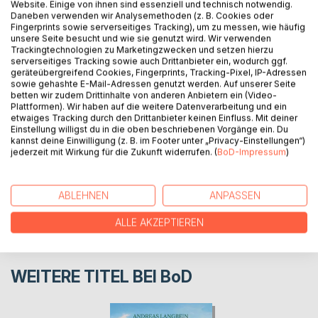
Website. Einige von ihnen sind essenziell und technisch notwendig.
BESCHREIBUNG
Daneben verwenden wir Analysemethoden (z. B. Cookies oder
Fingerprints sowie serverseitiges Tracking), um zu messen, wie häufig
unsere Seite besucht und wie sie genutzt wird. Wir verwenden
Villa Rustica Esch - Ursprung und Rückblick in die
Trackingtechnologien zu Marketingzwecken und setzen hierzu
serverseitiges Tracking sowie auch Drittanbieter ein, wodurch ggf.
Vergangenheit
geräteübergreifend Cookies, Fingerprints, Tracking-Pixel, IP-Adressen
sowie gehashte E-Mail-Adressen genutzt werden. Auf unserer Seite
betten wir zudem Drittinhalte von anderen Anbietern ein (Video-
AUTOR/IN
Plattformen). Wir haben auf die weitere Datenverarbeitung und ein
etwaiges Tracking durch den Drittanbieter keinen Einfluss. Mit deiner
Einstellung willigst du in die oben beschriebenen Vorgänge ein. Du
kannst deine Einwilligung (z. B. im Footer unter „Privacy-Einstellungen“)
PRESSESTIMMEN
jederzeit mit Wirkung für die Zukunft widerrufen. (
BoD-Impressum
)
REZENSIONEN
ABLEHNEN
ANPASSEN
ALLE AKZEPTIEREN
WEITERE TITEL BEI
BoD