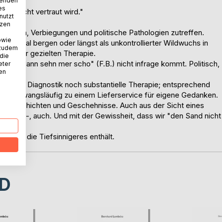
wenden
es
nem nicht vertraut wird."
nutzt
tzen
örungen, Verbiegungen und politische Pathologien zutreffen.
owie
Potential bergen oder längst als unkontrollierter Wildwuchs in
 zudem
und einer gezielten Therapie.
 die
 mal, dann sehn mer scho" (F.B.) nicht infrage kommt. Politisch,
eter
nen
präzise Diagnostik noch substantielle Therapie; entsprechend
 nicht zwangsläufig zu einem Lieferservice für eigene Gedanken.
es, Geschichten und Geschehnisse. Auch aus der Sicht eines
isweilen-, auch. Und mit der Gewissheit, dass wir "den Sand nicht
ründen, die Tiefsinnigeres enthält.
D