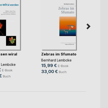
Aesku
sen wiral
Zebras im Sfumato
Bernh
Bernhard Lembcke
15,9
d Lembcke
15,99 €
E-Book
33,0
€
E-Book
33,00 €
Buch
€
Buch