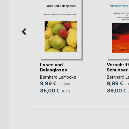
will,
Loses und
Verschrif
 Fei(...)
Belangloses
Schubser 
aren
Bernhard Lembcke
Bernhard 
9,99 €
9,99 €
E-Book
E-
ok
35,00 €
39,00 €
Buch