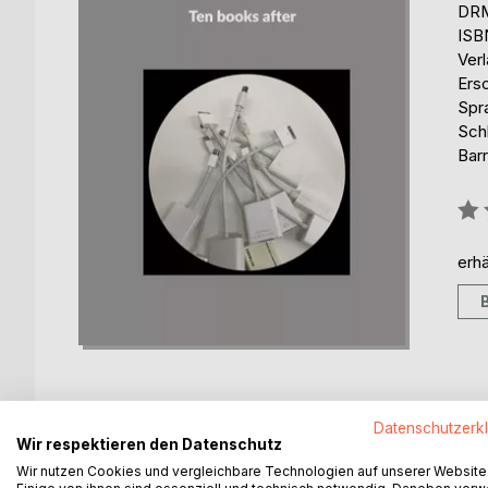
DRM
ISB
Ver
Ers
Spr
Schl
Barr
Bew
0%
erhä
Datenschutzerk
Wir respektieren den Datenschutz
BESCHREIBUNG
AUTOR/IN
PRESSES
Wir nutzen Cookies und vergleichbare Technologien auf unserer Website