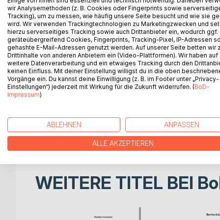
Einige von ihnen sind essenziell und technisch notwendig. Daneben ver
wir Analysemethoden (z. B. Cookies oder Fingerprints sowie serverseitig
"Man muss sich anstrengen, damit die Krankheit ei
Tracking), um zu messen, wie häufig unsere Seite besucht und wie sie ge
(Erasmus von Rotterdam, 1469 bis 1536).
wird. Wir verwenden Trackingtechnologien zu Marketingzwecken und se
Das könnte auch auf gesellschaftliche Funktionsst
hierzu serverseitiges Tracking sowie auch Drittanbieter ein, wodurch ggf.
geräteübergreifend Cookies, Fingerprints, Tracking-Pixel, IP-Adressen s
Entwicklungen, die Unsinn exprimieren, bösartiges 
gehashte E-Mail-Adressen genutzt werden. Auf unserer Seite betten wir
Erscheinung treten, bedürfen präziser Diagnostik 
Drittinhalte von anderen Anbietern ein (Video-Plattformen). Wir haben auf
Pathologien, für die das sympathische "schaun mer
weitere Datenverarbeitung und ein etwaiges Tracking durch den Drittanbi
keinen Einfluss. Mit deiner Einstellung willigst du in die oben beschriebe
gesellschaftlich, individuell.
Vorgänge ein. Du kannst deine Einwilligung (z. B. im Footer unter „Privacy-
So ein "unsachliches Sachbuch" beinhaltet weder 
Einstellungen“) jederzeit mit Wirkung für die Zukunft widerrufen. (
BoD-
wird auch dieser Titel (Unverbindliche Störungen)
Impressum
)
Und doch transportiert er Spitzes und Zugespitzt
Filigranpolterers, kopfschüttelnd, mit Köpfchen -b
in den Kopf stecken" (L.M.) sollten.
ABLEHNEN
ANPASSEN
Unter diesem Sand aber gilt es, die Schicht zu erg
ALLE AKZEPTIEREN
WEITERE TITEL BEI
Bo