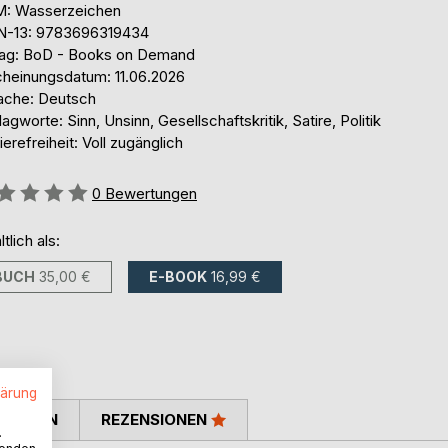
: Wasserzeichen
N-13: 9783696319434
lag: BoD - Books on Demand
cheinungsdatum: 11.06.2026
ache: Deutsch
agworte: Sinn, Unsinn, Gesellschaftskritik, Satire, Politik
ierefreiheit: Voll zugänglich
ertung::
0
Bewertungen
ltlich als:
BUCH
35,00 €
E-BOOK
16,99 €
lärung
TIMMEN
REZENSIONEN
.