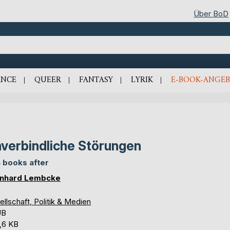
Über BoD
NCE
QUEER
FANTASY
LYRIK
E-BOOK-ANGEB
verbindliche Störungen
 books after
nhard Lembcke
llschaft, Politik & Medien
UB
,6 KB