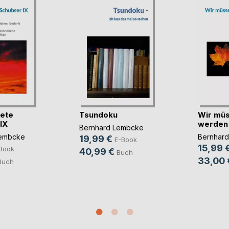
tete
Tsundoku
Wir müs
IX
werden
Bernhard Lembcke
Lembcke
Bernhar
19,99 €
E-Book
15,99 
Book
40,99 €
Buch
33,00 
Buch