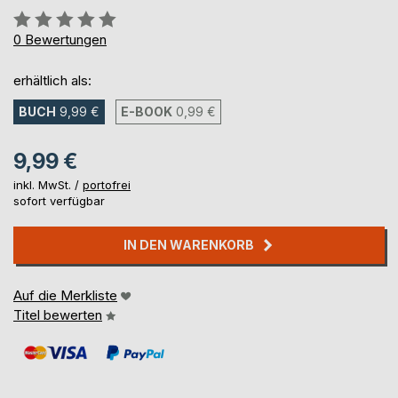
Bewertung::
0%
0
Bewertungen
erhältlich als:
BUCH
9,99 €
E-BOOK
0,99 €
9,99 €
inkl. MwSt. /
portofrei
sofort verfügbar
IN DEN WARENKORB
Auf die Merkliste
Titel bewerten