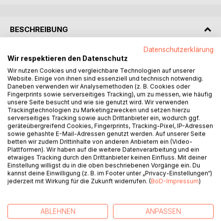
BESCHREIBUNG
Datenschutzerklärung
Es gibt Worte, die nicht gelehrt werden können. Sie
Wir respektieren den Datenschutz
müssen erinnert werden. Aus einer Tiefe, die älter ist als
Wir nutzen Cookies und vergleichbare Technologien auf unserer
alle Götter. Dieses Buch ist kein Buch. Es ist ein
Website. Einige von ihnen sind essenziell und technisch notwendig.
Daneben verwenden wir Analysemethoden (z. B. Cookies oder
Schwellenwächter.
Fingerprints sowie serverseitiges Tracking), um zu messen, wie häufig
Die hier versammelten Aphorismen sind keine Gedanken.
unsere Seite besucht und wie sie genutzt wird. Wir verwenden
Sie sind Blitze. Wortfetzen, die durch den Schleier der
Trackingtechnologien zu Marketingzwecken und setzen hierzu
serverseitiges Tracking sowie auch Drittanbieter ein, wodurch ggf.
Gewohnheit fahren und das Unvermeidliche enthüllen: dass
geräteübergreifend Cookies, Fingerprints, Tracking-Pixel, IP-Adressen
alle Götter Schatten waren. Vorstufen. Fingerzeige auf
sowie gehashte E-Mail-Adressen genutzt werden. Auf unserer Seite
etwas, das weder benannt noch angebetet werden kann.
betten wir zudem Drittinhalte von anderen Anbietern ein (Video-
Plattformen). Wir haben auf die weitere Datenverarbeitung und ein
Das Übergöttliche ist das geheime Wort des neuen Äons.
etwaiges Tracking durch den Drittanbieter keinen Einfluss. Mit deiner
Es bezeichnet eine Weisheit, die über das Irdische
Einstellung willigst du in die oben beschriebenen Vorgänge ein. Du
hinausragt, über das Menschliche, über das Göttliche
kannst deine Einwilligung (z. B. im Footer unter „Privacy-Einstellungen“)
jederzeit mit Wirkung für die Zukunft widerrufen. (
BoD-Impressum
)
selbst, hinaus in jene namenlose Stille, wo Erkenntnis
aufhört, Sprache zu sein, und reines Sein beginnt. Wer
diese Seiten öffnet, öffnet ein Tor in sich selbst. Was
ABLEHNEN
ANPASSEN
dahinter wartet, lässt sich nicht versprechen. Nur dies: Du