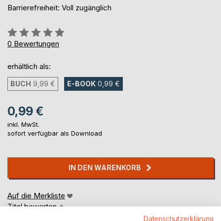
Barrierefreiheit: Voll zugänglich
Bewertung::
0%
0
Bewertungen
erhältlich als:
BUCH
9,99 €
E-BOOK
0,99 €
0,99 €
inkl. MwSt.
sofort verfügbar als Download
IN DEN WARENKORB
Auf die Merkliste
Titel bewerten
Datenschutzerklärung