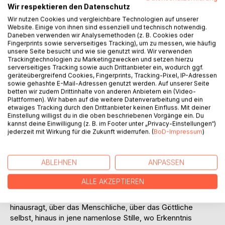
Wir respektieren den Datenschutz
Wir nutzen Cookies und vergleichbare Technologien auf unserer
Website. Einige von ihnen sind essenziell und technisch notwendig.
Daneben verwenden wir Analysemethoden (z. B. Cookies oder
Fingerprints sowie serverseitiges Tracking), um zu messen, wie häufig
unsere Seite besucht und wie sie genutzt wird. Wir verwenden
Trackingtechnologien zu Marketingzwecken und setzen hierzu
BESCHREIBUNG
serverseitiges Tracking sowie auch Drittanbieter ein, wodurch ggf.
geräteübergreifend Cookies, Fingerprints, Tracking-Pixel, IP-Adressen
sowie gehashte E-Mail-Adressen genutzt werden. Auf unserer Seite
Es gibt Worte, die nicht gelehrt werden können. Sie
betten wir zudem Drittinhalte von anderen Anbietern ein (Video-
Plattformen). Wir haben auf die weitere Datenverarbeitung und ein
müssen erinnert werden. Aus einer Tiefe, die älter ist als
etwaiges Tracking durch den Drittanbieter keinen Einfluss. Mit deiner
alle Götter. Dieses Buch ist kein Buch. Es ist ein
Einstellung willigst du in die oben beschriebenen Vorgänge ein. Du
Schwellenwächter.
kannst deine Einwilligung (z. B. im Footer unter „Privacy-Einstellungen“)
jederzeit mit Wirkung für die Zukunft widerrufen. (
BoD-Impressum
)
Die hier versammelten Aphorismen sind keine Gedanken.
Sie sind Blitze. Wortfetzen, die durch den Schleier der
Gewohnheit fahren und das Unvermeidliche enthüllen: dass
ABLEHNEN
ANPASSEN
alle Götter Schatten waren. Vorstufen. Fingerzeige auf
etwas, das weder benannt noch angebetet werden kann.
ALLE AKZEPTIEREN
Das Übergöttliche ist das geheime Wort des neuen Äons.
Es bezeichnet eine Weisheit, die über das Irdische
hinausragt, über das Menschliche, über das Göttliche
selbst, hinaus in jene namenlose Stille, wo Erkenntnis