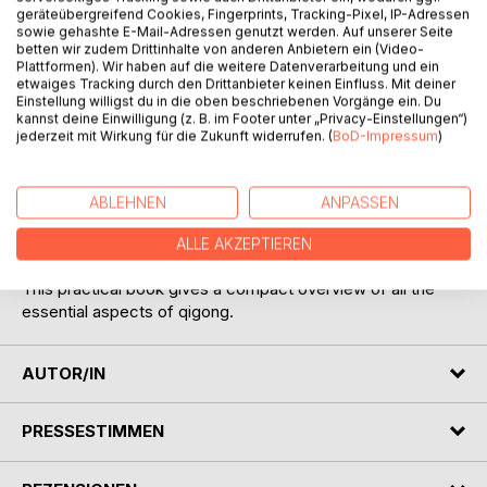
geräteübergreifend Cookies, Fingerprints, Tracking-Pixel, IP-Adressen
sowie gehashte E-Mail-Adressen genutzt werden. Auf unserer Seite
BESCHREIBUNG
betten wir zudem Drittinhalte von anderen Anbietern ein (Video-
Plattformen). Wir haben auf die weitere Datenverarbeitung und ein
etwaiges Tracking durch den Drittanbieter keinen Einfluss. Mit deiner
Einstellung willigst du in die oben beschriebenen Vorgänge ein. Du
The ancient art of qigong aims to cultivate one’s life force
kannst deine Einwilligung (z. B. im Footer unter „Privacy-Einstellungen“)
from body to energy to consciousness and harmonise
jederzeit mit Wirkung für die Zukunft widerrufen. (
BoD-Impressum
)
body and mind through movement, attention, breath and
meditation.
Beyond calming, invigorating and healing benefi ts, the
ABLEHNEN
ANPASSEN
ultimate goal of the practice lies in the refi nement and
expansion of one’s awareness, culminating in the return to
ALLE AKZEPTIEREN
one’s Original Nature.
This practical book gives a compact overview of all the
essential aspects of qigong.
AUTOR/IN
PRESSESTIMMEN