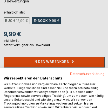
0%
0
Bewertungen
erhältlich als:
BUCH
12,90 €
E-BOOK
9,99 €
9,99 €
inkl. MwSt.
sofort verfügbar als Download
IN DEN WARENKORB
Datenschutzerklärung
Auf die Merkliste
Wir respektieren den Datenschutz
Titel bewerten
Wir nutzen Cookies und vergleichbare Technologien auf unserer
Website. Einige von ihnen sind essenziell und technisch notwendig.
Daneben verwenden wir Analysemethoden (z. B. Cookies oder
Fingerprints sowie serverseitiges Tracking), um zu messen, wie häufig
unsere Seite besucht und wie sie genutzt wird. Wir verwenden
Trackingtechnologien zu Marketingzwecken und setzen hierzu
serverseitiges Tracking sowie auch Drittanbieter ein, wodurch ggf.