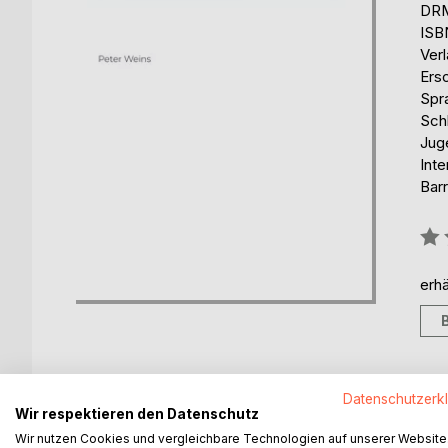
DRM
ISB
Ver
Ers
Spr
Schl
Jug
Int
Barr
Bew
0%
erhä
Datenschutzerk
BESCHREIBUNG
AUTOR/IN
PRESSES
Wir respektieren den Datenschutz
Wir nutzen Cookies und vergleichbare Technologien auf unserer Website