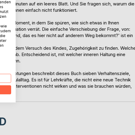
wenden
wanzig Minuten auf ein leeres Blatt. Und Sie fragen sich, warum die
es
 bei Ihnen einfach nicht funktioniert.
nutzt
tzen
in dem Moment, in dem Sie spüren, wie sich etwas in Ihnen
owie
ie Situation verrät. Die einfache Verschiebung der Frage, von:
 zudem
ieses Kind, das es hier nicht auf anderem Weg bekommt?' ist ein
 die
eter
nen
ik, etwa dem Versuch des Kindes, Zugehörigkeit zu finden. Welch
 Kindes ab. Entscheidend ist, mit welcher inneren Haltung eine
deln kann.
tzbehauptungen beschreibt dieses Buch sieben Verhaltensziele,
Schulalltag. Es ist für Lehrkräfte, die nicht eine neue Technik
hrer Interventionen nicht wirken und was sie brauchen würden,
D