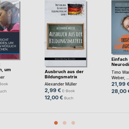
Einfach
t
Neurod
n, um
Ki(...)
Ausbruch aus der
Timo War
...)
Bildungsmatrix
er
Weber
, ...
21,99 
Alexander Müller
Book
2,99 €
28,00 
E-Book
uch
12,00 €
Buch