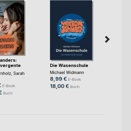
 anders:
Die Wasenschule
ivergente
Susul
Michael Widmann
nholz
,
Sarah
Freu
8,99 €
E-Book
€
Alina L
18,00 €
E-Book
Buch
3,49
€
Buch
6,00