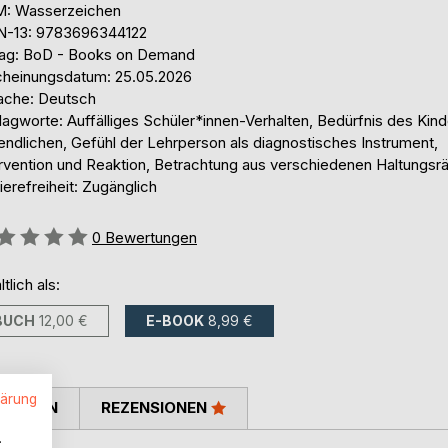
: Wasserzeichen
N-13: 9783696344122
lag: BoD - Books on Demand
cheinungsdatum: 25.05.2026
ache: Deutsch
agworte: Auffälliges Schüler*innen-Verhalten, Bedürfnis des Kind
endlichen, Gefühl der Lehrperson als diagnostisches Instrument,
ervention und Reaktion, Betrachtung aus verschiedenen Haltungs
ierefreiheit: Zugänglich
ertung::
0
Bewertungen
ltlich als:
BUCH
12,00 €
E-BOOK
8,99 €
lärung
TIMMEN
REZENSIONEN
.