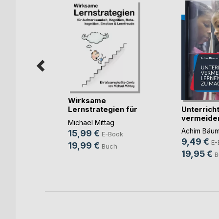
Wirksame
Unterrich
Lernstrategien für
vermeide
Aufmer(...)
in andere
Michael Mittag
Lernen mö(
en
Achim Bäum
15,99 €
E-Book
9,49 €
r-Amsler
E-
19,99 €
Buch
19,95 €
ok
B
h