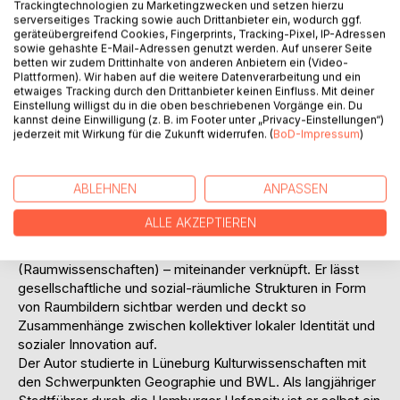
gesellschaftlichen Kontext? In welcher Weise sind Social
Trackingtechnologien zu Marketingzwecken und setzen hierzu
serverseitiges Tracking sowie auch Drittanbieter ein, wodurch ggf.
Entrepreneurs als handelnde Individuen in diesen Kontext
geräteübergreifend Cookies, Fingerprints, Tracking-Pixel, IP-Adressen
eingebunden? Warum sind die räumlichen Aspekte beim
sowie gehashte E-Mail-Adressen genutzt werden. Auf unserer Seite
Verständnis gesellschaftlicher Strukturen überhaupt von so
betten wir zudem Drittinhalte von anderen Anbietern ein (Video-
Plattformen). Wir haben auf die weitere Datenverarbeitung und ein
großer Bedeutung? Inwieweit können soziale Innovationen
etwaiges Tracking durch den Drittanbieter keinen Einfluss. Mit deiner
gesellschaftliches Handeln verändern?
Einstellung willigst du in die oben beschriebenen Vorgänge ein. Du
Der Autor greift all diese Fragen auf und untersucht sie an
kannst deine Einwilligung (z. B. im Footer unter „Privacy-Einstellungen“)
jederzeit mit Wirkung für die Zukunft widerrufen. (
BoD-Impressum
)
einem ganz konkreten Beispiel einer sozialen Innovation in
der Region Freiburg im Breisgau. Er nimmt dabei eine
außergewöhnliche, kulturwissenschaftliche und
ABLEHNEN
ANPASSEN
interdisziplinäre Forschungsperspektive ein, indem er drei
Forschungsfelder – Social-Entrepreneurship-Forschung
ALLE AKZEPTIEREN
(Wirtschaftswissenschaften), Handlungstheorie
(Sozialwissenschaften) und Kulturgeographie
(Raumwissenschaften) – miteinander verknüpft. Er lässt
gesellschaftliche und sozial-räumliche Strukturen in Form
von Raumbildern sichtbar werden und deckt so
Zusammenhänge zwischen kollektiver lokaler Identität und
sozialer Innovation auf.
Der Autor studierte in Lüneburg Kulturwissenschaften mit
den Schwerpunkten Geographie und BWL. Als langjähriger