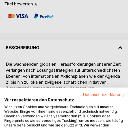
Titel bewerten
BESCHREIBUNG
Die wachsenden globalen Herausforderungen unserer Zeit
verlangen nach Lösungsstrategien auf unterschiedlichsten
Ebenen: von internationalen Aktionsplänen wie der Agenda
21 bis hin zu lokalen zivilgesellschaftlichen Initiativen.
Zunehmend werden innovative Lösungen mit
gesellschaftlichem Mehrwert auch aus wirtschaftlicher
Datenschutzerklärung
Perspektive interessant – Sozialunternehmer machen
Wir respektieren den Datenschutz
soziale Innovationen zum Geschäftsmodell und lösen damit
Wir nutzen Cookies und vergleichbare Technologien auf unserer
Website. Einige von ihnen sind essenziell und technisch notwendig.
lokale Problemstellungen.
Daneben verwenden wir Analysemethoden (z. B. Cookies oder
Doch welche Wechselwirkungen bestehen zwischen solch
Fingerprints sowie serverseitiges Tracking), um zu messen, wie häufig
einer Innovation und ihrem räumlichen und
unsere Seite besucht und wie sie genutzt wird. Wir verwenden