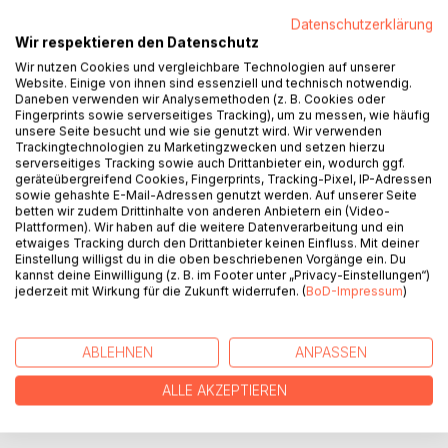
Datenschutzerklärung
Wir respektieren den Datenschutz
Wir nutzen Cookies und vergleichbare Technologien auf unserer
Website. Einige von ihnen sind essenziell und technisch notwendig.
Daneben verwenden wir Analysemethoden (z. B. Cookies oder
Fingerprints sowie serverseitiges Tracking), um zu messen, wie häufig
BESCHREIBUNG
unsere Seite besucht und wie sie genutzt wird. Wir verwenden
Trackingtechnologien zu Marketingzwecken und setzen hierzu
serverseitiges Tracking sowie auch Drittanbieter ein, wodurch ggf.
Mit Sorgen gesünder umgehen?
geräteübergreifend Cookies, Fingerprints, Tracking-Pixel, IP-Adressen
sowie gehashte E-Mail-Adressen genutzt werden. Auf unserer Seite
Mehr Freude, auch im Alltag, erleben?
betten wir zudem Drittinhalte von anderen Anbietern ein (Video-
Das Wissen aus diesem Buch hilft dabei!
Plattformen). Wir haben auf die weitere Datenverarbeitung und ein
etwaiges Tracking durch den Drittanbieter keinen Einfluss. Mit deiner
Abgeleitet aus Erkenntnissen der Coaching- und
Einstellung willigst du in die oben beschriebenen Vorgänge ein. Du
kannst deine Einwilligung (z. B. im Footer unter „Privacy-Einstellungen“)
Resilienzforschung werden in diesem Buch wesentliche
jederzeit mit Wirkung für die Zukunft widerrufen. (
BoD-Impressum
)
Elemente für das Wohlergehen beschrieben. Kurz und
effektiv. Damit du schnell damit starten kannst, dein
Wohlbefinden zu stärken.
ABLEHNEN
ANPASSEN
ALLE AKZEPTIEREN
AUTOR/IN