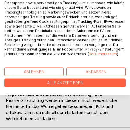
Auf die Merkliste
Fingerprints sowie serverseitiges Tracking), um zu messen, wie häufig
unsere Seite besucht und wie sie genutzt wird. Wir verwenden
Titel bewerten
Trackingtechnologien zu Marketingzwecken und setzen hierzu
serverseitiges Tracking sowie auch Drittanbieter ein, wodurch ggf.
geräteübergreifend Cookies, Fingerprints, Tracking-Pixel, IP-Adressen
sowie gehashte E-Mail-Adressen genutzt werden. Auf unserer Seite
betten wir zudem Drittinhalte von anderen Anbietern ein (Video-
Plattformen). Wir haben auf die weitere Datenverarbeitung und ein
etwaiges Tracking durch den Drittanbieter keinen Einfluss. Mit deiner
Einstellung willigst du in die oben beschriebenen Vorgänge ein. Du
kannst deine Einwilligung (z. B. im Footer unter „Privacy-Einstellungen“)
BESCHREIBUNG
jederzeit mit Wirkung für die Zukunft widerrufen. (
BoD-Impressum
)
Mit Sorgen gesünder umgehen?
ABLEHNEN
ANPASSEN
Mehr Freude, auch im Alltag, erleben?
Das Wissen aus diesem Buch hilft dabei!
ALLE AKZEPTIEREN
Abgeleitet aus Erkenntnissen der Coaching- und
Resilienzforschung werden in diesem Buch wesentliche
Elemente für das Wohlergehen beschrieben. Kurz und
effektiv. Damit du schnell damit starten kannst, dein
Wohlbefinden zu stärken.