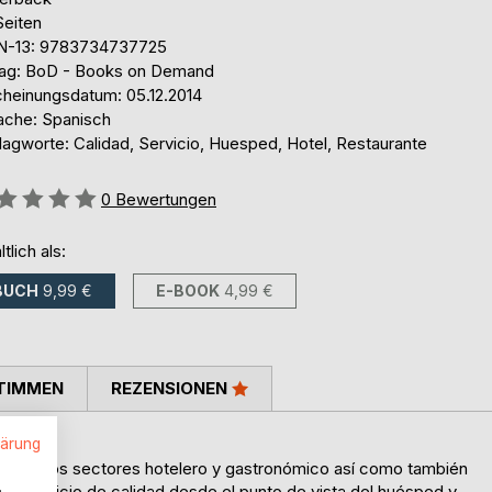
Seiten
N-13: 9783734737725
lag: BoD - Books on Demand
cheinungsdatum: 05.12.2014
ache: Spanisch
lagworte: Calidad, Servicio, Huesped, Hotel, Restaurante
ertung::
0
Bewertungen
ltlich als:
BUCH
9,99 €
E-BOOK
4,99 €
TIMMEN
REZENSIONEN
lärung
d
ias de los sectores hotelero y gastronómico así como también
.
s el servicio de calidad desde el punto de vista del huésped y