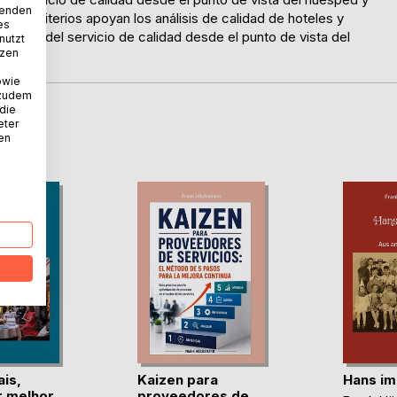
wenden
100 criterios apoyan los análisis de calidad de hoteles y
es
squeda del servicio de calidad desde el punto de vista del
nutzt
tzen
owie
 zudem
 die
eter
D
nen
is,
Kaizen para
Hans im
r melhor
proveedores de