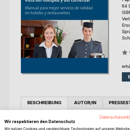
64 
ISB
Ver
Ers
Spr
Sch
Bew
0%
erhä
BESCHREIBUNG
AUTOR/IN
PRESSES
Datenschutzerk
Apreciado lector interesado en servicio de calida
Wir respektieren den Datenschutz
En esta obra se describen algunas de las tendenc
Wir nutzen Cookies und vergleichbare Technologien auf unserer Website
cualidades de la hostelería. El enfoque principal e