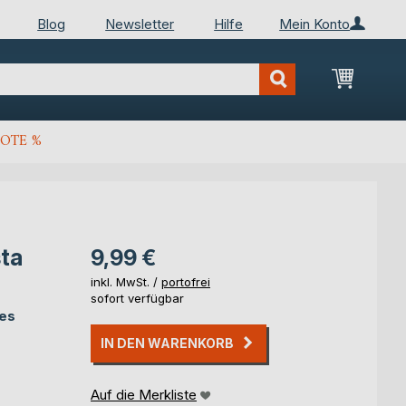
Blog
Newsletter
Hilfe
Mein Konto
Mein Wa
OTE %
sta
9,99 €
inkl. MwSt. /
portofrei
sofort verfügbar
tes
IN DEN WARENKORB
Auf die Merkliste