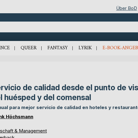
Über BoD
NCE
QUEER
FANTASY
LYRIK
E-BOOK-ANGEB
rvicio de calidad desde el punto de vi
l huésped y del comensal
ual para mejor servicio de calidad en hoteles y restauran
nk Höchsmann
tschaft & Management
erback