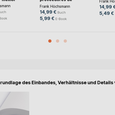
Frank H
servici(...)
hsmann
Frank Höchsmann
14,99 
14,99 €
uch
Buch
5,49 €
5,99 €
Book
E-Book
Grundlage des Einbandes, Verhältnisse und Details 