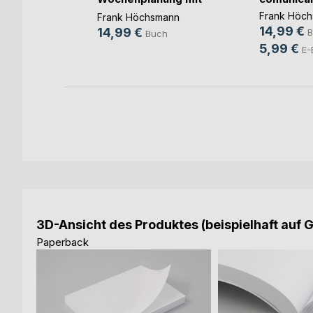
der(...)
Frank Höc
mann
Frank Höchsmann
14,99 €
14,99 €
B
h
Buch
5,99 €
E-
3D-Ansicht des Produktes (beispielhaft auf 
Paperback