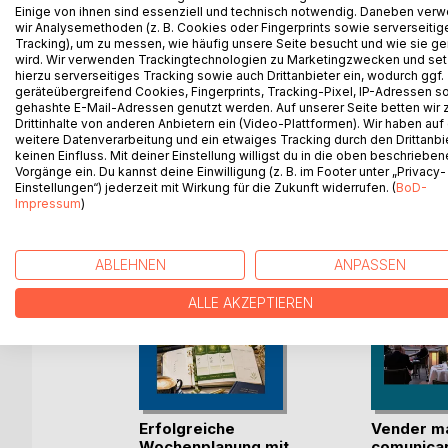
Einige von ihnen sind essenziell und technisch notwendig. Daneben ver
comensal. Prácticas listas de chequeo con más de 
wir Analysemethoden (z. B. Cookies oder Fingerprints sowie serverseitig
restaurantes. Cuestionarios útiles completan la bú
Tracking), um zu messen, wie häufig unsere Seite besucht und wie sie ge
wird. Wir verwenden Trackingtechnologien zu Marketingzwecken und se
huésped y comensal.
hierzu serverseitiges Tracking sowie auch Drittanbieter ein, wodurch ggf.
geräteübergreifend Cookies, Fingerprints, Tracking-Pixel, IP-Adressen s
gehashte E-Mail-Adressen genutzt werden. Auf unserer Seite betten wir
Drittinhalte von anderen Anbietern ein (Video-Plattformen). Wir haben auf
weitere Datenverarbeitung und ein etwaiges Tracking durch den Drittanbi
WEITERE TITEL BEI
Bo
keinen Einfluss. Mit deiner Einstellung willigst du in die oben beschriebe
Vorgänge ein. Du kannst deine Einwilligung (z. B. im Footer unter „Privacy-
Einstellungen“) jederzeit mit Wirkung für die Zukunft widerrufen. (
BoD-
Impressum
)
ABLEHNEN
ANPASSEN
ALLE AKZEPTIEREN
ng
Erfolgreiche
Vender ma
 in
Wochenplanung mit
comunica