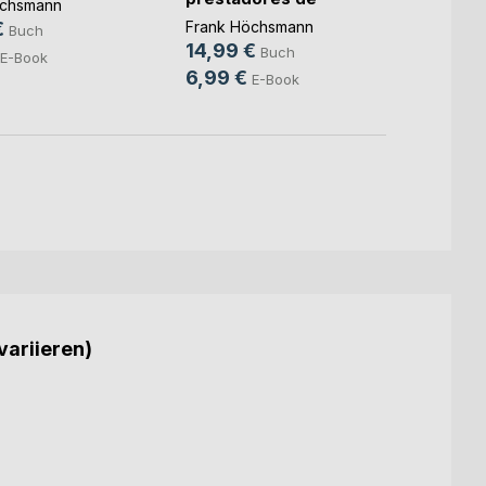
öchsmann
serviço(...)
kommu
€
Frank Höchsmann
Frank
Buch
14,99 €
19,9
Buch
E-Book
6,99 €
7,99
E-Book
variieren)