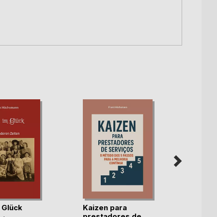
 Glück
Kaizen para
Mehr 
prestadores de
bess