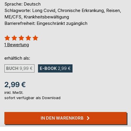
Sprache: Deutsch
Schlagworte: Long Covid, Chronische Erkrankung, Reisen,
ME/CFS, Krankheitsbewältigung
Barrierefreiheit: Eingeschränkt zugänglich
Bewertung::
100%
1
Bewertung
erhältlich als:
BUCH
9,99 €
E-BOOK
2,99 €
2,99 €
inkl. MwSt.
sofort verfügbar als Download
IN DEN WARENKORB