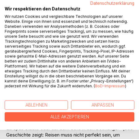
Datenschutzerklärung
Auf die Merkliste
Wir respektieren den Datenschutz
Titel bewerten
Wir nutzen Cookies und vergleichbare Technologien auf unserer
Website. Einige von ihnen sind essenziell und technisch notwendig.
Daneben verwenden wir Analysemethoden (z. B. Cookies oder
Fingerprints sowie serverseitiges Tracking), um zu messen, wie häufig
unsere Seite besucht und wie sie genutzt wird. Wir verwenden
Trackingtechnologien zu Marketingzwecken und setzen hierzu
serverseitiges Tracking sowie auch Drittanbieter ein, wodurch ggf.
geräteübergreifend Cookies, Fingerprints, Tracking-Pixel, IP-Adressen
sowie gehashte E-Mail-Adressen genutzt werden. Auf unserer Seite
BESCHREIBUNG
betten wir zudem Drittinhalte von anderen Anbietern ein (Video-
Plattformen). Wir haben auf die weitere Datenverarbeitung und ein
etwaiges Tracking durch den Drittanbieter keinen Einfluss. Mit deiner
In diesem zweiten bewegenden Sammelband nach "Leben
Einstellung willigst du in die oben beschriebenen Vorgänge ein. Du
kannst deine Einwilligung (z. B. im Footer unter „Privacy-Einstellungen“)
im Limit" erzählen Menschen mit Long Covid und ME/CFS
jederzeit mit Wirkung für die Zukunft widerrufen. (
BoD-Impressum
)
von ihrem Mut, der Sehnsucht nach Ferne und dem ganz
besonderen Wert des Reisens - auch dann, wenn das
Leben von Schmerzen, Erschöpfung oder Einschränkungen
ABLEHNEN
ANPASSEN
limitiert wird.
ALLE AKZEPTIEREN
Ob mit dem Rollstuhl nach Indien, mit langen Pausen durch
Europas Städte oder auf dem Sofa in den Dschungel - jede
Geschichte zeigt: Reisen muss nicht perfekt sein, um