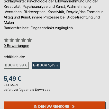
Schlagworte: Psychologie der Bildwahrnehmung und der
Kreativität, Psychoanalyse und Kunst, Wahrnehmung
,Verstehen, Bildrezeption, Kreativität, Der/die/das Fremde in
Alltag und Kunst, innere Prozesse bei Bildbetrachtung und
Malen
Barrierefreiheit: Eingeschränkt zugänglich
Bewertung::
0%
0
Bewertungen
erhältlich als:
BUCH
8,99 €
E-BOOK
5,49 €
5,49 €
inkl. MwSt.
sofort verfügbar als Download
IN DEN WARENKORB