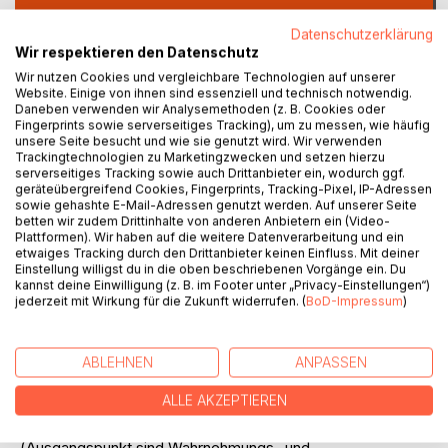
Datenschutzerklärung
Auf die Merkliste
Wir respektieren den Datenschutz
Titel bewerten
Wir nutzen Cookies und vergleichbare Technologien auf unserer
Website. Einige von ihnen sind essenziell und technisch notwendig.
Daneben verwenden wir Analysemethoden (z. B. Cookies oder
Fingerprints sowie serverseitiges Tracking), um zu messen, wie häufig
unsere Seite besucht und wie sie genutzt wird. Wir verwenden
Trackingtechnologien zu Marketingzwecken und setzen hierzu
serverseitiges Tracking sowie auch Drittanbieter ein, wodurch ggf.
geräteübergreifend Cookies, Fingerprints, Tracking-Pixel, IP-Adressen
sowie gehashte E-Mail-Adressen genutzt werden. Auf unserer Seite
BESCHREIBUNG
betten wir zudem Drittinhalte von anderen Anbietern ein (Video-
Plattformen). Wir haben auf die weitere Datenverarbeitung und ein
etwaiges Tracking durch den Drittanbieter keinen Einfluss. Mit deiner
Einstellung willigst du in die oben beschriebenen Vorgänge ein. Du
Zwei psychologische Theorien zur Malerei werden anhand
kannst deine Einwilligung (z. B. im Footer unter „Privacy-Einstellungen“)
kommentierter Thesen vorgestellt:
jederzeit mit Wirkung für die Zukunft widerrufen. (
BoD-Impressum
)
In Kap. 1 findet sich die Theorie des kreativen Prozesses
beim Malen (von der ersten Idee bis zur Fertigstellung der
ABLEHNEN
ANPASSEN
Bildes),
ALLE AKZEPTIEREN
in Kap. 2 eine Theorie der Wahrnehmung und der
Verstehens bei vormodernen und bei modernen Bildern
(Ausgangspunkt sind Wahrnehmungs- und