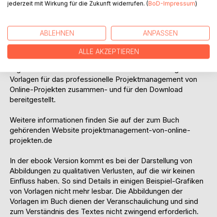
jederzeit mit Wirkung für die Zukunft widerrufen. (
BoD-Impressum
)
Vergleich zu anderen Fachbüchern aus dem Bereich
Projektmanagement ist, dass der Leser durch alle Phasen
des Projekts geführt und ihm detailliert erläutert wird, was
ABLEHNEN
ANPASSEN
ihn erwartet, welche Aufgaben er zu erledigen hat und wie
er auf schwierige Situationen vorbereitet sein kann.
ALLE AKZEPTIEREN
Ergänzend zum Fachbuch haben wir 29 der wichtigsten
Vorlagen für das professionelle Projektmanagement von
Online-Projekten zusammen- und für den Download
bereitgestellt.
Weitere informationen finden Sie auf der zum Buch
gehörenden Website projektmanagement-von-online-
projekten.de
In der ebook Version kommt es bei der Darstellung von
Abbildungen zu qualitativen Verlusten, auf die wir keinen
Einfluss haben. So sind Details in einigen Beispiel-Grafiken
von Vorlagen nicht mehr lesbar. Die Abbildungen der
Vorlagen im Buch dienen der Veranschaulichung und sind
zum Verständnis des Textes nicht zwingend erforderlich.