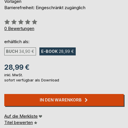
Vorlagen
Barrierefreiheit: Eingeschränkt zugänglich
Bewertung::
0%
0
Bewertungen
erhältlich als:
BUCH
34,90 €
E-BOOK
28,99 €
28,99 €
inkl. MwSt.
sofort verfügbar als Download
IN DEN WARENKORB
Auf die Merkliste
Titel bewerten