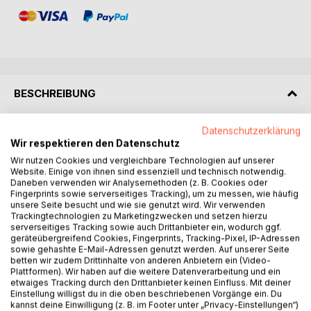
BESCHREIBUNG
Datenschutzerklärung
Um Online-Projekte erfolgreich managen zu können, reicht
Wir respektieren den Datenschutz
es nicht mehr, allein das Projektmanagement zu
Wir nutzen Cookies und vergleichbare Technologien auf unserer
beherrschen. Heutzutage müssen Projektmanager
Website. Einige von ihnen sind essenziell und technisch notwendig.
Fachwissen aus allen beteiligten Gewerken mitbringen, um
Daneben verwenden wir Analysemethoden (z. B. Cookies oder
Risiken besser abschätzen und den Gewerken und
Fingerprints sowie serverseitiges Tracking), um zu messen, wie häufig
Fachabteilungen bzgl. möglicher Lösungsansätze beratend
unsere Seite besucht und wie sie genutzt wird. Wir verwenden
Trackingtechnologien zu Marketingzwecken und setzen hierzu
zur Seite stehen zu können.
serverseitiges Tracking sowie auch Drittanbieter ein, wodurch ggf.
geräteübergreifend Cookies, Fingerprints, Tracking-Pixel, IP-Adressen
Dieses Buch ist ein Leitfaden für das professionelle
sowie gehashte E-Mail-Adressen genutzt werden. Auf unserer Seite
betten wir zudem Drittinhalte von anderen Anbietern ein (Video-
Projektmanagement von Online-Projekten. Es soll dem
Plattformen). Wir haben auf die weitere Datenverarbeitung und ein
Leser zeigen, wie von der ersten Sekunde an Projekte
etwaiges Tracking durch den Drittanbieter keinen Einfluss. Mit deiner
sorgfältig aufgesetzt, organisiert, durchgeführt, kontrolliert
Einstellung willigst du in die oben beschriebenen Vorgänge ein. Du
kannst deine Einwilligung (z. B. im Footer unter „Privacy-Einstellungen“)
und abgeschlossen werden können. Das Besondere im