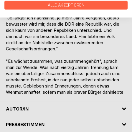
Autor genauso auf, wie auch jene, die von Angst und
ALLE AKZEPTIEREN
Denunziantentum berichtet.
"Je länger ich nachsinne, je mehr Jahre vergehen, desto
bewusster wird mir, dass die DDR eine Republik war, die
sich kaum von anderen Republiken unterschied. Und
dennoch war sie besonderes Land. Hier lebte ein Volk
direkt an der Nahtstelle zwischen rivalisierenden
Gesellschaftsordnungen."
"Es wächst zusammen, was zusammengehört", sprach
man zur Wende. Was nach vierzig Jahren Trennung kam,
war ein überfälliger Zusammenschluss, jedoch auch eine
unbekannte Freiheit, in der nun jeder selbst entscheiden
musste. Geblieben sind Erinnerungen, denen etwas
Wehmut anhaftet, sofern man als braver Bürger dahinlebte.
AUTOR/IN
PRESSESTIMMEN