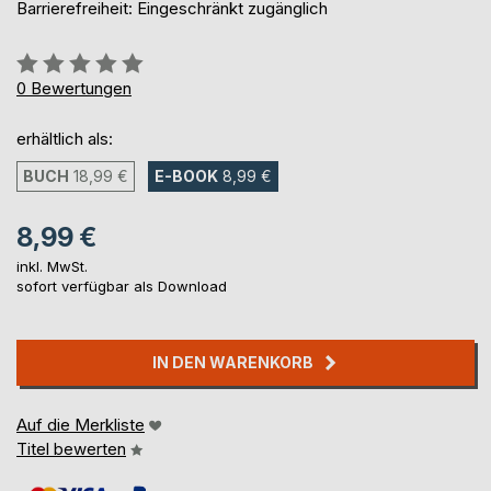
Barrierefreiheit: Eingeschränkt zugänglich
Bewertung::
0%
0
Bewertungen
erhältlich als:
BUCH
18,99 €
E-BOOK
8,99 €
8,99 €
inkl. MwSt.
sofort verfügbar als Download
IN DEN WARENKORB
Auf die Merkliste
Titel bewerten