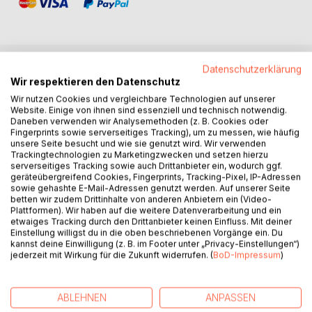
Datenschutzerklärung
BESCHREIBUNG
Wir respektieren den Datenschutz
Wir nutzen Cookies und vergleichbare Technologien auf unserer
Website. Einige von ihnen sind essenziell und technisch notwendig.
In der Fortsetzung seines Buches "Das Geheimnis der
Daneben verwenden wir Analysemethoden (z. B. Cookies oder
Fingerprints sowie serverseitiges Tracking), um zu messen, wie häufig
Silberhöhle" entführt uns der Verfasser in die DDR-
unsere Seite besucht und wie sie genutzt wird. Wir verwenden
Gastronomie. Der junge Autor lernt den Beruf eines Kochs
Trackingtechnologien zu Marketingzwecken und setzen hierzu
und schildert unterhaltsam Zustände seiner Zeit.
serverseitiges Tracking sowie auch Drittanbieter ein, wodurch ggf.
geräteübergreifend Cookies, Fingerprints, Tracking-Pixel, IP-Adressen
Der anfangs etwas schüchtern wirkende Held entwickelt
sowie gehashte E-Mail-Adressen genutzt werden. Auf unserer Seite
sich, trotz seiner komplizierten Familienverhältnisse, zu
betten wir zudem Drittinhalte von anderen Anbietern ein (Video-
einer "staatlichen Leiterpersönlichkeit". In dieser Zeit
Plattformen). Wir haben auf die weitere Datenverarbeitung und ein
begannen einige romantische Beziehungen, doch letztlich
etwaiges Tracking durch den Drittanbieter keinen Einfluss. Mit deiner
Einstellung willigst du in die oben beschriebenen Vorgänge ein. Du
ruhen alle Hoffnungen auf eine ganz große Liebe.
kannst deine Einwilligung (z. B. im Footer unter „Privacy-Einstellungen“)
jederzeit mit Wirkung für die Zukunft widerrufen. (
BoD-Impressum
)
Das Buch ist auch der Versuch des Autors, die DDR von
zwei Seiten zu beleuchten. Da waren Sehnsüchte und
Träume, das Gefühl von sozialer Geborgenheit und eine
ABLEHNEN
ANPASSEN
beeindruckende Familienpolitik. Diese Seite schlägt der