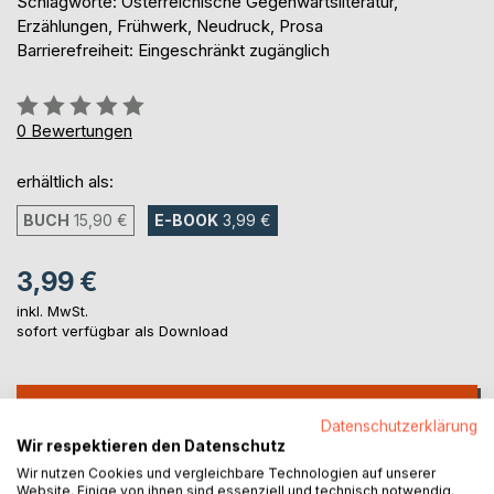
Schlagworte: Österreichische Gegenwartsliteratur,
Erzählungen, Frühwerk, Neudruck, Prosa
Barrierefreiheit: Eingeschränkt zugänglich
Bewertung::
0%
0
Bewertungen
erhältlich als:
BUCH
15,90 €
E-BOOK
3,99 €
3,99 €
inkl. MwSt.
sofort verfügbar als Download
IN DEN WARENKORB
Datenschutzerklärung
Wir respektieren den Datenschutz
Auf die Merkliste
Wir nutzen Cookies und vergleichbare Technologien auf unserer
Website. Einige von ihnen sind essenziell und technisch notwendig.