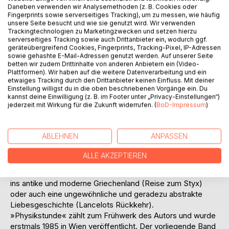
Titel bewerten
Daneben verwenden wir Analysemethoden (z. B. Cookies oder
Fingerprints sowie serverseitiges Tracking), um zu messen, wie häufig
unsere Seite besucht und wie sie genutzt wird. Wir verwenden
Trackingtechnologien zu Marketingzwecken und setzen hierzu
serverseitiges Tracking sowie auch Drittanbieter ein, wodurch ggf.
geräteübergreifend Cookies, Fingerprints, Tracking-Pixel, IP-Adressen
sowie gehashte E-Mail-Adressen genutzt werden. Auf unserer Seite
betten wir zudem Drittinhalte von anderen Anbietern ein (Video-
Plattformen). Wir haben auf die weitere Datenverarbeitung und ein
BESCHREIBUNG
etwaiges Tracking durch den Drittanbieter keinen Einfluss. Mit deiner
Einstellung willigst du in die oben beschriebenen Vorgänge ein. Du
kannst deine Einwilligung (z. B. im Footer unter „Privacy-Einstellungen“)
jederzeit mit Wirkung für die Zukunft widerrufen. (
BoD-Impressum
)
Auf den ersten Blick Alltagsbeobachtungen, treten in den
Erzählungen skurrile Details zutage, die einem sonst gar
nicht auffallen. Die Geschichten geben Einblick in die
ABLEHNEN
ANPASSEN
geheime Gedankenwelt eines Schülers (Physikstunde),
lassen an der plötzlich auftauchenden Erinnerung an das
ALLE AKZEPTIEREN
beklemmende Erlebnis eines Halbwüchsigen im Dritten
Reich teilhaben (Das Wiedersehen), offerieren eine Reise
ins antike und moderne Griechenland (Reise zum Styx)
oder auch eine ungewöhnliche und geradezu abstrakte
Liebesgeschichte (Lancelots Rückkehr).
»Physikstunde« zählt zum Frühwerk des Autors und wurde
erstmals 1985 in Wien veröffentlicht. Der vorliegende Band