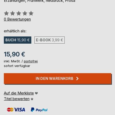
Erzählungen, Frühwerk, Neudruck, Prosa
Bewertung::
0%
0
Bewertungen
erhältlich als:
BUCH
15,90 €
E-BOOK
3,99 €
15,90 €
inkl. MwSt. /
portofrei
sofort verfügbar
IN DEN WARENKORB
Auf die Merkliste
Titel bewerten