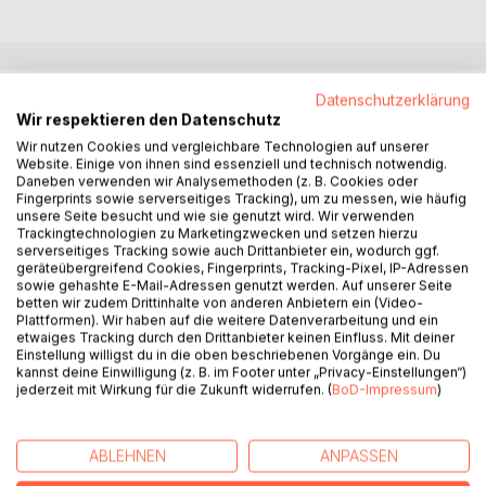
BESCHREIBUNG
Datenschutzerklärung
Wir respektieren den Datenschutz
Wir nutzen Cookies und vergleichbare Technologien auf unserer
Auf den ersten Blick Alltagsbeobachtungen, treten in den
Website. Einige von ihnen sind essenziell und technisch notwendig.
Erzählungen skurrile Details zutage, die einem sonst gar
Daneben verwenden wir Analysemethoden (z. B. Cookies oder
Fingerprints sowie serverseitiges Tracking), um zu messen, wie häufig
nicht auffallen. Die Geschichten geben Einblick in die
unsere Seite besucht und wie sie genutzt wird. Wir verwenden
geheime Gedankenwelt eines Schülers (Physikstunde),
Trackingtechnologien zu Marketingzwecken und setzen hierzu
lassen an der plötzlich auftauchenden Erinnerung an das
serverseitiges Tracking sowie auch Drittanbieter ein, wodurch ggf.
geräteübergreifend Cookies, Fingerprints, Tracking-Pixel, IP-Adressen
beklemmende Erlebnis eines Halbwüchsigen im Dritten
sowie gehashte E-Mail-Adressen genutzt werden. Auf unserer Seite
Reich teilhaben (Das Wiedersehen), offerieren eine Reise
betten wir zudem Drittinhalte von anderen Anbietern ein (Video-
ins antike und moderne Griechenland (Reise zum Styx)
Plattformen). Wir haben auf die weitere Datenverarbeitung und ein
etwaiges Tracking durch den Drittanbieter keinen Einfluss. Mit deiner
oder auch eine ungewöhnliche und geradezu abstrakte
Einstellung willigst du in die oben beschriebenen Vorgänge ein. Du
Liebesgeschichte (Lancelots Rückkehr).
kannst deine Einwilligung (z. B. im Footer unter „Privacy-Einstellungen“)
»Physikstunde« zählt zum Frühwerk des Autors und wurde
jederzeit mit Wirkung für die Zukunft widerrufen. (
BoD-Impressum
)
erstmals 1985 in Wien veröffentlicht. Der vorliegende Band
ist eine korrigierte und erweiterte Neuauflage.
ABLEHNEN
ANPASSEN