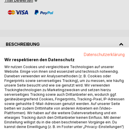
Titel bewerten
BESCHREIBUNG
Datenschutzerklärung
Wir respektieren den Datenschutz
Mistä ihmisen tieto on peräisin?
Wir nutzen Cookies und vergleichbare Technologien auf unserer
Website. Einige von ihnen sind essenziell und technisch notwendig.
Jo vuosituhansien ajan eri perinteet ovat kertoneet
Daneben verwenden wir Analysemethoden (z. B. Cookies oder
kohtaamisista, väliintuloista ja tiedosta, joka ei näytä
Fingerprints sowie serverseitiges Tracking), um zu messen, wie häufig
syntyneen ihmisen omasta kokemuksesta. Sumerilaiset
unsere Seite besucht und wie sie genutzt wird. Wir verwenden
Trackingtechnologien zu Marketingzwecken und setzen hierzu
tekstit, raamatulliset kirjoitukset ja Eenokin kirja kuvaavat
serverseitiges Tracking sowie auch Drittanbieter ein, wodurch ggf.
olentoja, joiden kerrotaan vaikuttaneen ihmisen kehitykseen
geräteübergreifend Cookies, Fingerprints, Tracking-Pixel, IP-Adressen
- sekä oivalluksia, jotka näyttävät ilmestyneen äkillisesti.
sowie gehashte E-Mail-Adressen genutzt werden. Auf unserer Seite
betten wir zudem Drittinhalte von anderen Anbietern ein (Video-
Plattformen). Wir haben auf die weitere Datenverarbeitung und ein
Ovatko kyseessä todelliset tapahtumat? Symboliset
etwaiges Tracking durch den Drittanbieter keinen Einfluss. Mit deiner
kertomukset? Vai viittaavatko nämä perinteet yhteyksiin,
Einstellung willigst du in die oben beschriebenen Vorgänge ein. Du
kannst deine Einwilligung (z. B. im Footer unter „Privacy-Einstellungen“)
joita ei vieläkään täysin ymmärretä?