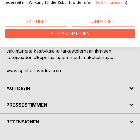
jederzeit mit Wirkung für die Zukunft widerrufen. (
BoD-Impressum
)
Tämä kirja tarkastelee näitä kysymyksiä johdonmukaisesti
ja avoimin mielin. Se yhdistää muinaiset lähteet uuteen
ABLEHNEN
ANPASSEN
näkökulmaan ja johdattaa lukijan pisteeseen, jossa tutut
selitykset eivät enää yksin riitä.
ALLE AKZEPTIEREN
Kirja kaikille, jotka ovat valmiita kyseenalaistamaan
vakiintuneita käsityksiä ja tarkastelemaan ihmisen
tietoisuuden alkuperää laajemmasta näkökulmasta.
www.spiritual-works.com
AUTOR/IN
PRESSESTIMMEN
REZENSIONEN