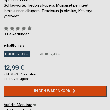
Schlagworte: Tiedon alkuperä, Muinaiset perinteet,
Ihmiskunnan alkuperä, Tietoisuus ja oivallus, Kätketyt
yhteydet
Bewertung::
0%
0
Bewertungen
erhältlich als:
BUCH
12,99 €
E-BOOK
8,49 €
12,99 €
inkl. MwSt. /
portofrei
sofort verfügbar
IN DEN WARENKORB
Auf die Merkliste