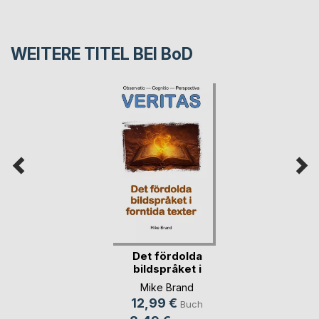
WEITERE TITEL BEI
BoD
Det fördolda
bildspråket i
forntid(...)
Mike Brand
12,99 €
Buch