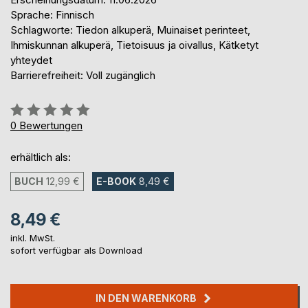
Sprache: Finnisch
Schlagworte: Tiedon alkuperä, Muinaiset perinteet,
Ihmiskunnan alkuperä, Tietoisuus ja oivallus, Kätketyt
yhteydet
Barrierefreiheit: Voll zugänglich
Bewertung::
0%
0
Bewertungen
erhältlich als:
BUCH
12,99 €
E-BOOK
8,49 €
8,49 €
inkl. MwSt.
sofort verfügbar als Download
IN DEN WARENKORB