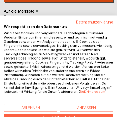
Auf die Merkliste
Titel bewerten
Datenschutzerklärung
Wir respektieren den Datenschutz
Wir nutzen Cookies und vergleichbare Technologien auf unserer
Website. Einige von ihnen sind essenziell und technisch notwendig.
Daneben verwenden wir Analysemethoden (z. B. Cookies oder
Fingerprints sowie serverseitiges Tracking), um zu messen, wie häufig
unsere Seite besucht und wie sie genutzt wird. Wir verwenden
Trackingtechnologien zu Marketingzwecken und setzen hierzu
BESCHREIBUNG
serverseitiges Tracking sowie auch Drittanbieter ein, wodurch ggf.
geräteübergreifend Cookies, Fingerprints, Tracking-Pixel, IP-Adressen
sowie gehashte E-Mail-Adressen genutzt werden. Auf unserer Seite
betten wir zudem Drittinhalte von anderen Anbietern ein (Video-
Mistä ihmisen tieto on peräisin?
Plattformen). Wir haben auf die weitere Datenverarbeitung und ein
etwaiges Tracking durch den Drittanbieter keinen Einfluss. Mit deiner
Jo vuosituhansien ajan eri perinteet ovat kertoneet
Einstellung willigst du in die oben beschriebenen Vorgänge ein. Du
kannst deine Einwilligung (z. B. im Footer unter „Privacy-Einstellungen“)
kohtaamisista, väliintuloista ja tiedosta, joka ei näytä
jederzeit mit Wirkung für die Zukunft widerrufen. (
BoD-Impressum
)
syntyneen ihmisen omasta kokemuksesta. Sumerilaiset
tekstit, raamatulliset kirjoitukset ja Eenokin kirja kuvaavat
olentoja, joiden kerrotaan vaikuttaneen ihmisen kehitykseen
ABLEHNEN
ANPASSEN
- sekä oivalluksia, jotka näyttävät ilmestyneen äkillisesti.