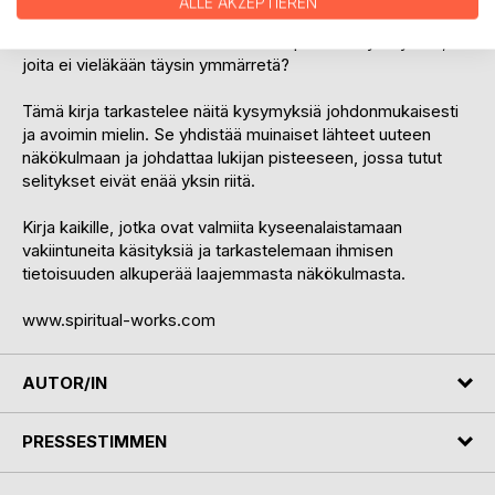
ALLE AKZEPTIEREN
Ovatko kyseessä todelliset tapahtumat? Symboliset
kertomukset? Vai viittaavatko nämä perinteet yhteyksiin,
joita ei vieläkään täysin ymmärretä?
Tämä kirja tarkastelee näitä kysymyksiä johdonmukaisesti
ja avoimin mielin. Se yhdistää muinaiset lähteet uuteen
näkökulmaan ja johdattaa lukijan pisteeseen, jossa tutut
selitykset eivät enää yksin riitä.
Kirja kaikille, jotka ovat valmiita kyseenalaistamaan
vakiintuneita käsityksiä ja tarkastelemaan ihmisen
tietoisuuden alkuperää laajemmasta näkökulmasta.
www.spiritual-works.com
AUTOR/IN
PRESSESTIMMEN