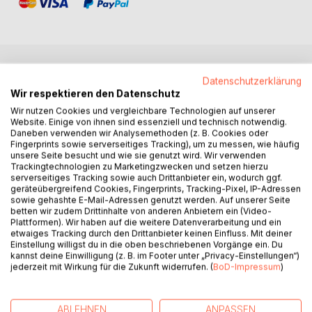
BESCHREIBUNG
Datenschutzerklärung
Wir respektieren den Datenschutz
Wir nutzen Cookies und vergleichbare Technologien auf unserer
Es sind die großen Themen und Fragen des Lebens, die in
Website. Einige von ihnen sind essenziell und technisch notwendig.
Daneben verwenden wir Analysemethoden (z. B. Cookies oder
vielen der über 100 Gedichte dieser besonderen Sammlung
Fingerprints sowie serverseitiges Tracking), um zu messen, wie häufig
von Christopher Haupt im Mittelpunkt stehen. Der in sechs
unsere Seite besucht und wie sie genutzt wird. Wir verwenden
Kapitel gegliederte Lyrikband spürt den flüchtigen
Trackingtechnologien zu Marketingzwecken und setzen hierzu
Momenten des Glücks nach, fragt nach den Möglichkeiten
serverseitiges Tracking sowie auch Drittanbieter ein, wodurch ggf.
geräteübergreifend Cookies, Fingerprints, Tracking-Pixel, IP-Adressen
und Geheimnissen der Liebe und beleuchtet das Streben
sowie gehashte E-Mail-Adressen genutzt werden. Auf unserer Seite
des Einzelnen nach einem selbstbestimmten Leben in einer
betten wir zudem Drittinhalte von anderen Anbietern ein (Video-
von Entfremdung und Konsumismus geprägten Umwelt.
Plattformen). Wir haben auf die weitere Datenverarbeitung und ein
etwaiges Tracking durch den Drittanbieter keinen Einfluss. Mit deiner
Einige der oft berührenden, manchmal provozierenden
Einstellung willigst du in die oben beschriebenen Vorgänge ein. Du
Verse handeln von unserem fahrlässigen Umgang mit der
kannst deine Einwilligung (z. B. im Footer unter „Privacy-Einstellungen“)
Natur und von der Vergänglichkeit und der Begrenztheit
jederzeit mit Wirkung für die Zukunft widerrufen. (
BoD-Impressum
)
menschlicher Existenz.
Es ist nicht nur die breite Themenpalette, die Leserinnen
und Leser anspricht, sondern auch die Vielfalt der
ABLEHNEN
ANPASSEN