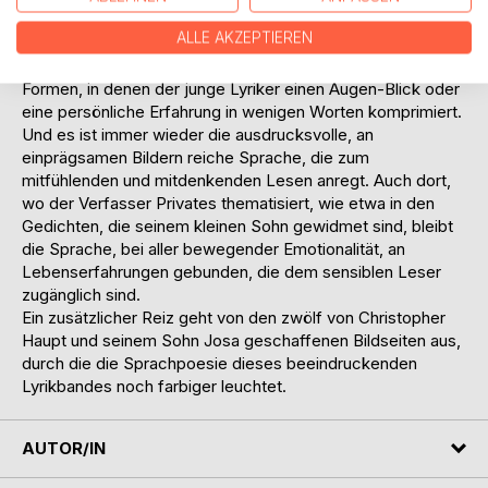
poetischen Darstellung. Sie reicht vom hintergründigen
ALLE AKZEPTIEREN
Landschaftsbild und der subtilen Reiseerinnerung über die
prägnante Naturbeobachtung bis zu epigrammatischen
Formen, in denen der junge Lyriker einen Augen-Blick oder
eine persönliche Erfahrung in wenigen Worten komprimiert.
Und es ist immer wieder die ausdrucksvolle, an
einprägsamen Bildern reiche Sprache, die zum
mitfühlenden und mitdenkenden Lesen anregt. Auch dort,
wo der Verfasser Privates thematisiert, wie etwa in den
Gedichten, die seinem kleinen Sohn gewidmet sind, bleibt
die Sprache, bei aller bewegender Emotionalität, an
Lebenserfahrungen gebunden, die dem sensiblen Leser
zugänglich sind.
Ein zusätzlicher Reiz geht von den zwölf von Christopher
Haupt und seinem Sohn Josa geschaffenen Bildseiten aus,
durch die die Sprachpoesie dieses beeindruckenden
Lyrikbandes noch farbiger leuchtet.
AUTOR/IN