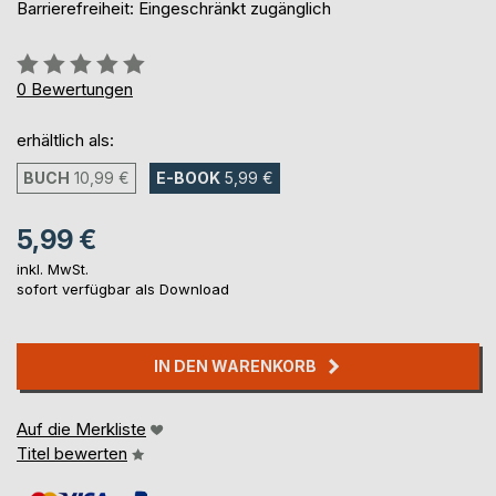
Barrierefreiheit: Eingeschränkt zugänglich
Bewertung::
0%
0
Bewertungen
erhältlich als:
BUCH
10,99 €
E-BOOK
5,99 €
5,99 €
inkl. MwSt.
sofort verfügbar als Download
IN DEN WARENKORB
Auf die Merkliste
Titel bewerten