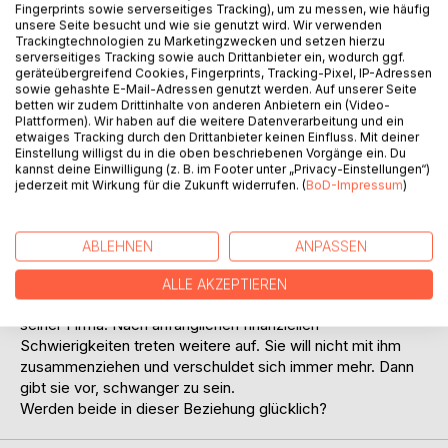
Auf die Merkliste
Fingerprints sowie serverseitiges Tracking), um zu messen, wie häufig
unsere Seite besucht und wie sie genutzt wird. Wir verwenden
Titel bewerten
Trackingtechnologien zu Marketingzwecken und setzen hierzu
serverseitiges Tracking sowie auch Drittanbieter ein, wodurch ggf.
geräteübergreifend Cookies, Fingerprints, Tracking-Pixel, IP-Adressen
sowie gehashte E-Mail-Adressen genutzt werden. Auf unserer Seite
betten wir zudem Drittinhalte von anderen Anbietern ein (Video-
Plattformen). Wir haben auf die weitere Datenverarbeitung und ein
etwaiges Tracking durch den Drittanbieter keinen Einfluss. Mit deiner
Einstellung willigst du in die oben beschriebenen Vorgänge ein. Du
kannst deine Einwilligung (z. B. im Footer unter „Privacy-Einstellungen“)
BESCHREIBUNG
jederzeit mit Wirkung für die Zukunft widerrufen. (
BoD-Impressum
)
Der Autor (62 Jahre alt) lernt eine 9 Jahre jüngere hübsche
ABLEHNEN
ANPASSEN
Witwe kennen. Bei ihm ist es Liebe auf den ersten Blick.
Sie ist seine Traumfrau und wird seine Partnerin. Leider hat
ALLE AKZEPTIEREN
sie keine Arbeit mehr, daher gibt er ihr eine Anstellung in
seiner Firma. Nach anfänglichen finanziellen
Schwierigkeiten treten weitere auf. Sie will nicht mit ihm
zusammenziehen und verschuldet sich immer mehr. Dann
gibt sie vor, schwanger zu sein.
Werden beide in dieser Beziehung glücklich?