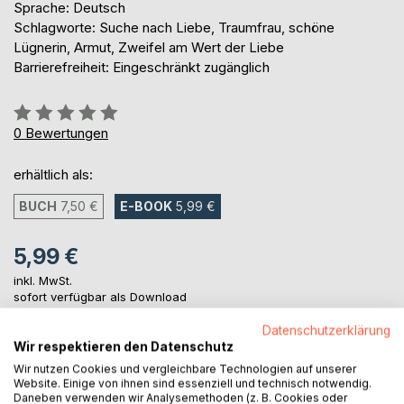
Sprache: Deutsch
Schlagworte: Suche nach Liebe, Traumfrau, schöne
Lügnerin, Armut, Zweifel am Wert der Liebe
Barrierefreiheit: Eingeschränkt zugänglich
Bewertung::
0%
0
Bewertungen
erhältlich als:
BUCH
7,50 €
E-BOOK
5,99 €
5,99 €
inkl. MwSt.
sofort verfügbar als Download
Datenschutzerklärung
Wir respektieren den Datenschutz
IN DEN WARENKORB
Wir nutzen Cookies und vergleichbare Technologien auf unserer
Website. Einige von ihnen sind essenziell und technisch notwendig.
Daneben verwenden wir Analysemethoden (z. B. Cookies oder