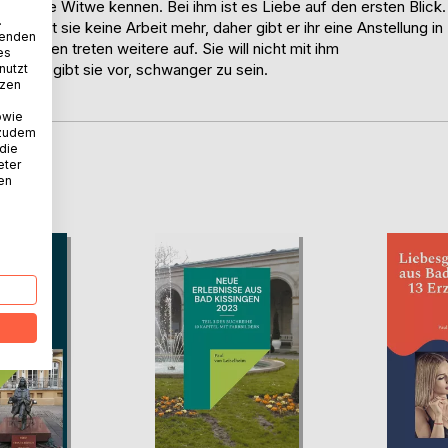
e hübsche Witwe kennen. Bei ihm ist es Liebe auf den ersten Blick.
.
ider hat sie keine Arbeit mehr, daher gibt er ihr eine Anstellung in
wenden
rigkeiten treten weitere auf. Sie will nicht mit ihm
es
 Dann gibt sie vor, schwanger zu sein.
nutzt
tzen
owie
 zudem
 die
eter
D
nen