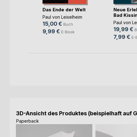
ch
Das Ende der Welt
Neue Erle
Bad Kissin
Paul von Leiselheim
Paul von Le
15,00 €
Buch
19,99 €
B
9,99 €
E-Book
7,99 €
E-
3D-Ansicht des Produktes (beispielhaft auf 
Paperback