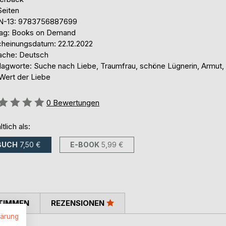
Seiten
N-13: 9783756887699
lag: Books on Demand
cheinungsdatum: 22.12.2022
ache: Deutsch
lagworte: Suche nach Liebe, Traumfrau, schöne Lügnerin, Armut,
Wert der Liebe
ertung::
0
Bewertungen
ltlich als:
BUCH
7,50 €
E-BOOK
5,99 €
TIMMEN
REZENSIONEN
lärung