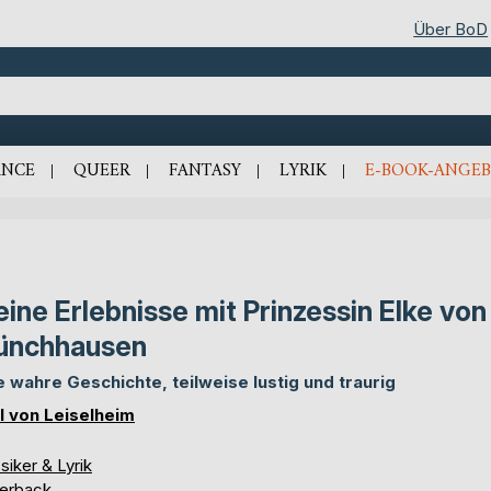
Über BoD
NCE
QUEER
FANTASY
LYRIK
E-BOOK-ANGEB
ine Erlebnisse mit Prinzessin Elke von
ünchhausen
e wahre Geschichte, teilweise lustig und traurig
l von Leiselheim
siker & Lyrik
erback