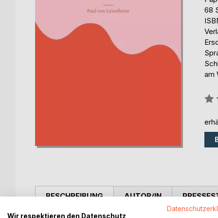
68 
ISB
Ver
Ers
Spr
Sch
am 
Bew
0%
erhä
BESCHREIBUNG
AUTOR/IN
PRESSES
Datenschutzerk
Wir respektieren den Datenschutz