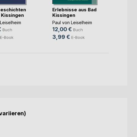
FÜR D
verda
eschichten
Erlebnisse aus Bad
 Kissingen
Kissingen
Antje 
24,9
 Leiselheim
Paul von Leiselheim
€
12,00 €
Buch
Buch
3,99 €
E-Book
E-Book
variieren)