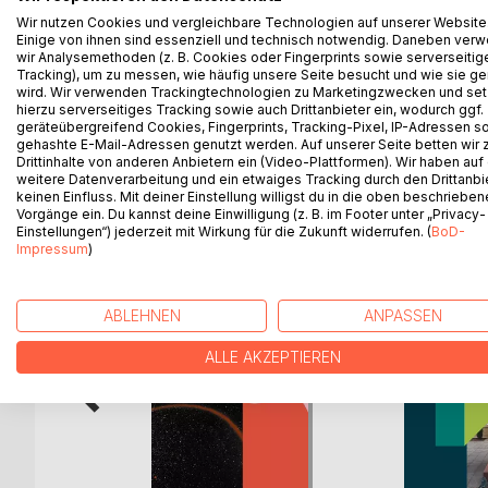
Der Autor (62 Jahre alt) lernt eine 9 Jahre jünger
Wir nutzen Cookies und vergleichbare Technologien auf unserer Website
Sie ist seine Traumfrau und wird seine Partnerin. Le
Einige von ihnen sind essenziell und technisch notwendig. Daneben ver
seiner Firma. Nach anfänglichen finanziellen Schwie
wir Analysemethoden (z. B. Cookies oder Fingerprints sowie serverseitig
zusammenziehen und verschuldet sich immer mehr.
Tracking), um zu messen, wie häufig unsere Seite besucht und wie sie ge
wird. Wir verwenden Trackingtechnologien zu Marketingzwecken und se
Werden beide in dieser Beziehung glücklich?
hierzu serverseitiges Tracking sowie auch Drittanbieter ein, wodurch ggf.
geräteübergreifend Cookies, Fingerprints, Tracking-Pixel, IP-Adressen s
gehashte E-Mail-Adressen genutzt werden. Auf unserer Seite betten wir
Drittinhalte von anderen Anbietern ein (Video-Plattformen). Wir haben auf
weitere Datenverarbeitung und ein etwaiges Tracking durch den Drittanbi
WEITERE TITEL BEI
Bo
keinen Einfluss. Mit deiner Einstellung willigst du in die oben beschriebe
Vorgänge ein. Du kannst deine Einwilligung (z. B. im Footer unter „Privacy-
Einstellungen“) jederzeit mit Wirkung für die Zukunft widerrufen. (
BoD-
Impressum
)
ABLEHNEN
ANPASSEN
ALLE AKZEPTIEREN
onster