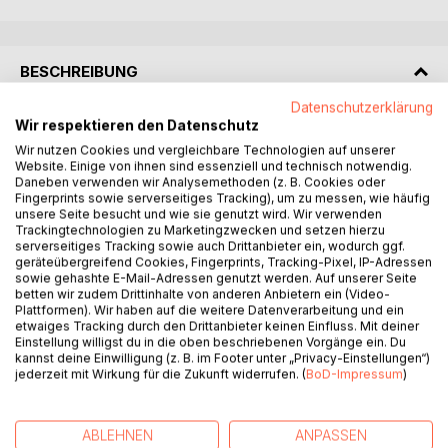
BESCHREIBUNG
Datenschutzerklärung
Wir respektieren den Datenschutz
Als Louis einen Kurzurlaub auf dem Hof seiner beiden
Tanten an der Nordsee verbringt, gerät er schnell in einen
Wir nutzen Cookies und vergleichbare Technologien auf unserer
Website. Einige von ihnen sind essenziell und technisch notwendig.
Strudel mysteriöser Ereignisse. Nicht nur, dass ein
Daneben verwenden wir Analysemethoden (z. B. Cookies oder
unbekannter Verfolger ihm ein makabres Geschenk
Fingerprints sowie serverseitiges Tracking), um zu messen, wie häufig
hinterlässt, so ist auch der alte Leuchtturmwärter Heinrich
unsere Seite besucht und wie sie genutzt wird. Wir verwenden
Trackingtechnologien zu Marketingzwecken und setzen hierzu
seit einiger Zeit spurlos verschwunden. Unter den
serverseitiges Tracking sowie auch Drittanbieter ein, wodurch ggf.
Einwohnern im Dorf halten sich hartnäckige Gerüchte, eine
geräteübergreifend Cookies, Fingerprints, Tracking-Pixel, IP-Adressen
Hexe treibe ihr Unwesen. Zusammen mit seinem
sowie gehashte E-Mail-Adressen genutzt werden. Auf unserer Seite
betten wir zudem Drittinhalte von anderen Anbietern ein (Video-
vierbeinigen Gefährten Rufus und dem hübschen Pascal
Plattformen). Wir haben auf die weitere Datenverarbeitung und ein
vom angrenzenden Reiterhof begeben sich die Freunde
etwaiges Tracking durch den Drittanbieter keinen Einfluss. Mit deiner
auf die Suche, die Geschehnisse aufzuklären, und stoßen
Einstellung willigst du in die oben beschriebenen Vorgänge ein. Du
kannst deine Einwilligung (z. B. im Footer unter „Privacy-Einstellungen“)
bei ihren Recherchen auf einen schrecklichen Fund und
jederzeit mit Wirkung für die Zukunft widerrufen. (
BoD-Impressum
)
eine unfassbare Tragödie, die bis weit in die Vergangenheit
zurückreicht.
ABLEHNEN
ANPASSEN