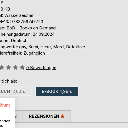
UB
,8 KB
: Wasserzeichen
N-13: 9783759747723
lag: BoD - Books on Demand
cheinungsdatum: 24.09.2024
ache: Deutsch
lagworte: gay, Krimi, Hexe, Mord, Detektive
ierefreiheit: Zugänglich
ertung::
0
Bewertungen
ltlich als:
BUCH
12,00 €
E-BOOK
4,99 €
lärung
TIMMEN
REZENSIONEN
.
wenden
es