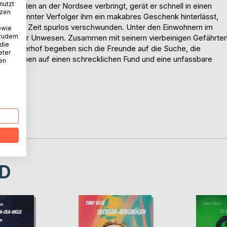
nutzt
en Tanten an der Nordsee verbringt, gerät er schnell in einen
tzen
in unbekannter Verfolger ihm ein makabres Geschenk hinterlässt,
it einiger Zeit spurlos verschwunden. Unter den Einwohnern im
owie
 zudem
 treibe ihr Unwesen. Zusammen mit seinem vierbeinigen Gefährte
 die
 Reiterhof begeben sich die Freunde auf die Suche, die
eter
Recherchen auf einen schrecklichen Fund und eine unfassbare
nen
eicht.
D