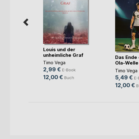
Louis und der
unheimliche Graf
s
Das Ende 
Ola-Welle
Timo Vega
2,99 €
E-Book
Timo Vega
12,00 €
5,49 €
ok
Buch
E-
12,00 €
B