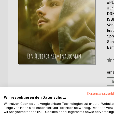
eP
834
DRM
ISB
Ver
Ers
Spr
Sch
Barr
Bew
0%
erhä
Datenschutzerk
Wir respektieren den Datenschutz
BESCHREIBUNG
AUTOR/IN
PRESSES
Wir nutzen Cookies und vergleichbare Technologien auf unserer Website
Einige von ihnen sind essenziell und technisch notwendig. Daneben ver
wir Analysemethoden (z. B. Cookies oder Fingerprints sowie serverseitig