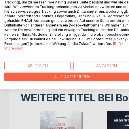
Tracking), um zu messen, wie häufig unsere Seite besucht und wie sie ge
Als Louis einen Kurzurlaub auf dem Hof seiner beid
wird. Wir verwenden Trackingtechnologien zu Marketingzwecken und se
Strudel mysteriöser Ereignisse. Nicht nur, dass e
hierzu serverseitiges Tracking sowie auch Drittanbieter ein, wodurch ggf.
so ist auch der alte Leuchtturmwärter Heinrich se
geräteübergreifend Cookies, Fingerprints, Tracking-Pixel, IP-Adressen s
gehashte E-Mail-Adressen genutzt werden. Auf unserer Seite betten wir
Dorf halten sich hartnäckige Gerüchte, eine Hexe
Drittinhalte von anderen Anbietern ein (Video-Plattformen). Wir haben auf
Rufus und dem hübschen Pascal vom angrenzenden
weitere Datenverarbeitung und ein etwaiges Tracking durch den Drittanbi
Geschehnisse aufzuklären, und stoßen bei ihren 
keinen Einfluss. Mit deiner Einstellung willigst du in die oben beschriebe
Vorgänge ein. Du kannst deine Einwilligung (z. B. im Footer unter „Privacy-
Tragödie, die bis weit in die Vergangenheit zurückr
Einstellungen“) jederzeit mit Wirkung für die Zukunft widerrufen. (
BoD-
Impressum
)
#Gaycrime #Spannung # Junge Detektive
ABLEHNEN
ANPASSEN
#Behagliche Wärme
ALLE AKZEPTIEREN
WEITERE TITEL BEI
Bo