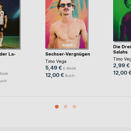
Die Dre
Salahs
der La-
Sechser-Vergnügen
Timo Ve
Timo Vega
2,99 €
5,49 €
E-Book
12,00 
Book
12,00 €
Buch
uch