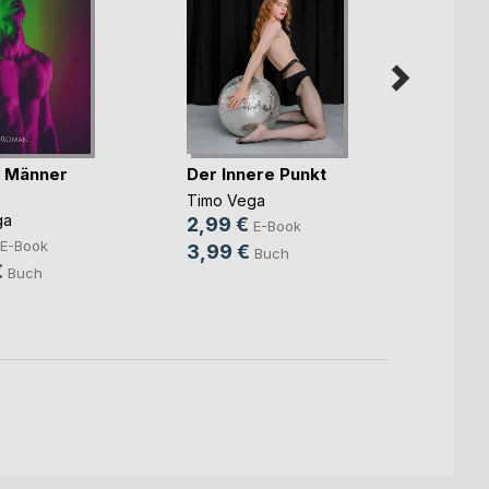
i Männer
Der Innere Punkt
Cassi
Timo Vega
Schme
ga
2,99 €
E-Book
Udo Sa
E-Book
3,99 €
Buch
9,49
€
Buch
13,9