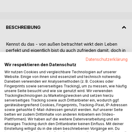
BESCHREIBUNG
Kennst du das - von außen betrachtet wirkt dein Leben
perfekt und eigentlich bist du auch zufrieden damit, doch in
deinem Inneren breitet sich schleichend eine
Datenschutzerklärung
unausweichliche Leere aus und du fragst dich, ob es das
Wir respektieren den Datenschutz
wirklich schon gewesen sein kann?
Wir nutzen Cookies und vergleichbare Technologien auf unserer
Website. Einige von ihnen sind essenziell und technisch notwendig.
Die Autorin Anne-Katrin Keidel selbst wurde sich auf einem
Daneben verwenden wir Analysemethoden (z. B. Cookies oder
Fingerprints sowie serverseitiges Tracking), um zu messen, wie häufig
Segeltörn dieser Leere bewusst. Die Zeit auf dem offenen
unsere Seite besucht und wie sie genutzt wird. Wir verwenden
Meer ließ sie spüren, dass in ihr noch so viel mehr wartet
Trackingtechnologien zu Marketingzwecken und setzen hierzu
als das, was sie bisher kennengelernt hatte. Nach ihrer
serverseitiges Tracking sowie auch Drittanbieter ein, wodurch ggf.
geräteübergreifend Cookies, Fingerprints, Tracking-Pixel, IP-Adressen
Rückkehr schlüpft sie in die Rolle der Glücks-Detektivin
sowie gehashte E-Mail-Adressen genutzt werden. Auf unserer Seite
und begibt sich auf die Suche nach Antworten auf die
betten wir zudem Drittinhalte von anderen Anbietern ein (Video-
großen und kleinen Fragen des Lebens, um beim
Plattformen). Wir haben auf die weitere Datenverarbeitung und ein
etwaiges Tracking durch den Drittanbieter keinen Einfluss. Mit deiner
wahrhaftigen Glück, der inneren Fülle, anzukommen. Ihr
Einstellung willigst du in die oben beschriebenen Vorgänge ein. Du
Antrieb war dabei herauszufinden, was genau sie das Glück