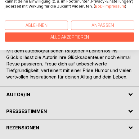
kannst deine Einwilligung (z. B. im Footer unter „Privacy-Einstellungen“)
auf dem Segelboot so intensiv spüren ließ und wie sie es in
jederzeit mit Wirkung für die Zukunft widerrufen. (
BoD-Impressum
)
ihren Alltag verankern konnte.
Die damit verbundene Forschungsreise veränderte ihr
ABLEHNEN
ANPASSEN
Leben von Grund auf und konfrontierte sie mit tiefen
ALLE AKZEPTIEREN
Sehnsüchten, alten Schatten und ungeahnten Potenzialen.
Mit dem autobiografischen Ratgeber »Leinen los ins
Glück!« lässt die Autorin ihre Glücksabenteuer noch einmal
Revue passieren. Freue dich auf unbeschwerte
Tiefgründigkeit, verfeinert mit einer Prise Humor und vielen
wertvollen Inspirationen für deinen Alltag und dein Leben.
AUTOR/IN
PRESSESTIMMEN
REZENSIONEN