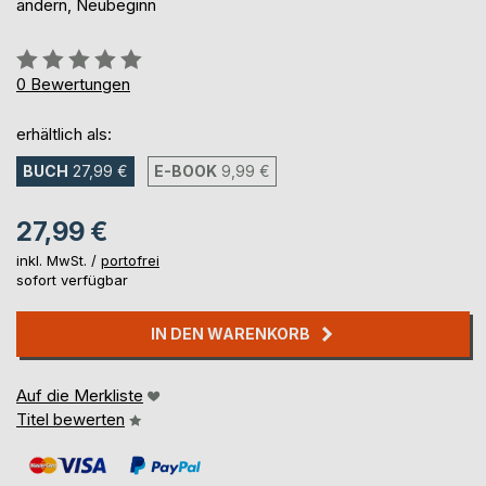
ändern, Neubeginn
Bewertung::
0%
0
Bewertungen
erhältlich als:
BUCH
27,99 €
E-BOOK
9,99 €
27,99 €
inkl. MwSt. /
portofrei
sofort verfügbar
IN DEN WARENKORB
Auf die Merkliste
Titel bewerten