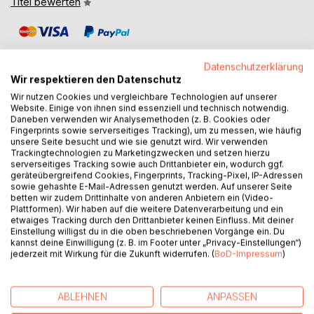
Titel bewerten
Datenschutzerklärung
Wir respektieren den Datenschutz
Wir nutzen Cookies und vergleichbare Technologien auf unserer
Website. Einige von ihnen sind essenziell und technisch notwendig.
BESCHREIBUNG
Daneben verwenden wir Analysemethoden (z. B. Cookies oder
Fingerprints sowie serverseitiges Tracking), um zu messen, wie häufig
unsere Seite besucht und wie sie genutzt wird. Wir verwenden
Kennst du das - von außen betrachtet wirkt dein Leben
Trackingtechnologien zu Marketingzwecken und setzen hierzu
perfekt und eigentlich bist du auch zufrieden damit, doch in
serverseitiges Tracking sowie auch Drittanbieter ein, wodurch ggf.
geräteübergreifend Cookies, Fingerprints, Tracking-Pixel, IP-Adressen
deinem Inneren breitet sich schleichend eine
sowie gehashte E-Mail-Adressen genutzt werden. Auf unserer Seite
unausweichliche Leere aus und du fragst dich, ob es das
betten wir zudem Drittinhalte von anderen Anbietern ein (Video-
wirklich schon gewesen sein kann?
Plattformen). Wir haben auf die weitere Datenverarbeitung und ein
etwaiges Tracking durch den Drittanbieter keinen Einfluss. Mit deiner
Einstellung willigst du in die oben beschriebenen Vorgänge ein. Du
Die Autorin Anne-Katrin Keidel selbst wurde sich auf einem
kannst deine Einwilligung (z. B. im Footer unter „Privacy-Einstellungen“)
Segeltörn dieser Leere bewusst. Die Zeit auf dem offenen
jederzeit mit Wirkung für die Zukunft widerrufen. (
BoD-Impressum
)
Meer ließ sie spüren, dass in ihr noch so viel mehr wartet
als das, was sie bisher kennengelernt hatte. Nach ihrer
Rückkehr schlüpft sie in die Rolle der Glücks-Detektivin
ABLEHNEN
ANPASSEN
und begibt sich auf die Suche nach Antworten auf die