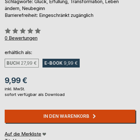
Schlagworte: Glück, Erfüllung, Transformation, Leben
ändern, Neubeginn
Barrierefreiheit: Eingeschränkt zugänglich
Bewertung::
0%
0
Bewertungen
erhältlich als:
BUCH
27,99 €
E-BOOK
9,99 €
9,99 €
inkl. MwSt.
sofort verfügbar als Download
IN DEN WARENKORB
Auf die Merkliste