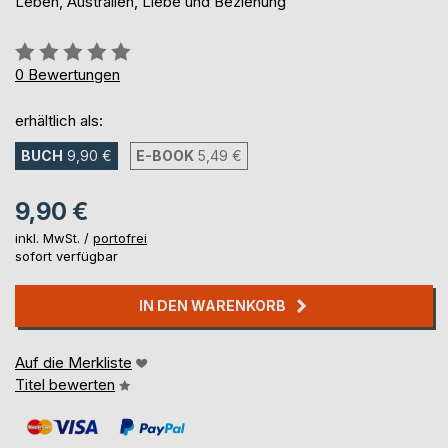
Leben, Australien, Liebe und Beziehung
Bewertung::
0%
0
Bewertungen
erhältlich als:
BUCH
9,90 €
E-BOOK
5,49 €
9,90 €
inkl. MwSt. /
portofrei
sofort verfügbar
IN DEN WARENKORB
Auf die Merkliste
Titel bewerten