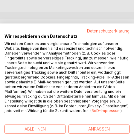
BESCHREIBUNG
Datenschutzerklärung
Wir respektieren den Datenschutz
Getrieben von einem unstillbaren Verlangen nach Weite und
Wir nutzen Cookies und vergleichbare Technologien auf unserer
Website. Einige von ihnen sind essenziell und technisch notwendig.
Klarheit, aber auch vertrieben von Internetcampagnen und
Daneben verwenden wir Analysemethoden (z. B. Cookies oder
öffentlichen Anfeindungen, lässt Jakob sein gewohntes
Fingerprints sowie serverseitiges Tracking), um zu messen, wie häufig
Leben in Deutschland als Illustrator in einem Buchverlag
unsere Seite besucht und wie sie genutzt wird. Wir verwenden
Trackingtechnologien zu Marketingzwecken und setzen hierzu
und angehender Schriftsteller hinter sich. Dabei entzieht er
serverseitiges Tracking sowie auch Drittanbieter ein, wodurch ggf.
sich nicht nur der Zivilisation, sondern auch den
geräteübergreifend Cookies, Fingerprints, Tracking-Pixel, IP-Adressen
Erwartungen, Rollen und Sicherheiten, die ihn bisher
sowie gehashte E-Mail-Adressen genutzt werden. Auf unserer Seite
betten wir zudem Drittinhalte von anderen Anbietern ein (Video-
definiert haben. Doch dieser Prozess fordert seinen Preis:
Plattformen). Wir haben auf die weitere Datenverarbeitung und ein
Je länger er unterwegs ist, desto mehr fühlt er sich
etwaiges Tracking durch den Drittanbieter keinen Einfluss. Mit deiner
losgelöst - von Sprache, Kultur, von seinem früheren Ich.
Einstellung willigst du in die oben beschriebenen Vorgänge ein. Du
kannst deine Einwilligung (z. B. im Footer unter „Privacy-Einstellungen“)
Denn Jakob trägt noch Schatten in sich, Erinnerungen und
jederzeit mit Wirkung für die Zukunft widerrufen. (
BoD-Impressum
)
Ängste, über die er nicht spricht, die ihn aber leiten -
manchmal als Warnung, manchmal als Versuchung. Die
Wüste konfrontiert ihn mit diesen inneren Dämonen in
ABLEHNEN
ANPASSEN
brutaler Direktheit. Dort wird sein Blick schärfer - für die