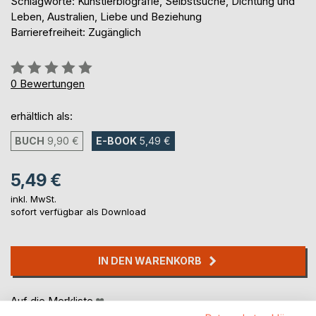
Schlagworte: Künstlerbiografie, Selbstsuche, Dichtung und
Leben, Australien, Liebe und Beziehung
Barrierefreiheit: Zugänglich
Bewertung::
0%
0
Bewertungen
erhältlich als:
BUCH
9,90 €
E-BOOK
5,49 €
5,49 €
inkl. MwSt.
sofort verfügbar als Download
IN DEN WARENKORB
Auf die Merkliste