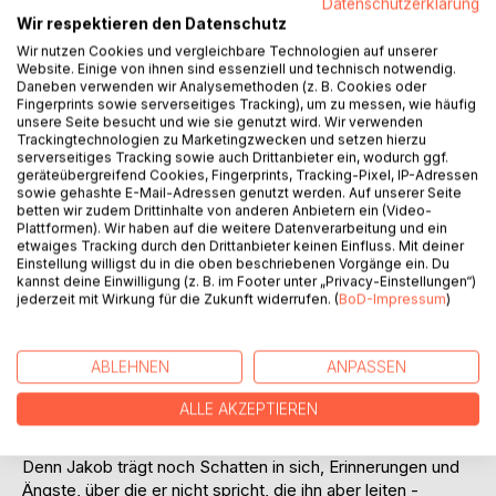
Titel bewerten
Datenschutzerklärung
Wir respektieren den Datenschutz
Wir nutzen Cookies und vergleichbare Technologien auf unserer
Website. Einige von ihnen sind essenziell und technisch notwendig.
Daneben verwenden wir Analysemethoden (z. B. Cookies oder
Fingerprints sowie serverseitiges Tracking), um zu messen, wie häufig
unsere Seite besucht und wie sie genutzt wird. Wir verwenden
Trackingtechnologien zu Marketingzwecken und setzen hierzu
serverseitiges Tracking sowie auch Drittanbieter ein, wodurch ggf.
BESCHREIBUNG
geräteübergreifend Cookies, Fingerprints, Tracking-Pixel, IP-Adressen
sowie gehashte E-Mail-Adressen genutzt werden. Auf unserer Seite
betten wir zudem Drittinhalte von anderen Anbietern ein (Video-
Plattformen). Wir haben auf die weitere Datenverarbeitung und ein
Getrieben von einem unstillbaren Verlangen nach Weite und
etwaiges Tracking durch den Drittanbieter keinen Einfluss. Mit deiner
Klarheit, aber auch vertrieben von Internetcampagnen und
Einstellung willigst du in die oben beschriebenen Vorgänge ein. Du
öffentlichen Anfeindungen, lässt Jakob sein gewohntes
kannst deine Einwilligung (z. B. im Footer unter „Privacy-Einstellungen“)
jederzeit mit Wirkung für die Zukunft widerrufen. (
BoD-Impressum
)
Leben in Deutschland als Illustrator in einem Buchverlag
und angehender Schriftsteller hinter sich. Dabei entzieht er
sich nicht nur der Zivilisation, sondern auch den
ABLEHNEN
ANPASSEN
Erwartungen, Rollen und Sicherheiten, die ihn bisher
definiert haben. Doch dieser Prozess fordert seinen Preis:
ALLE AKZEPTIEREN
Je länger er unterwegs ist, desto mehr fühlt er sich
losgelöst - von Sprache, Kultur, von seinem früheren Ich.
Denn Jakob trägt noch Schatten in sich, Erinnerungen und
Ängste, über die er nicht spricht, die ihn aber leiten -