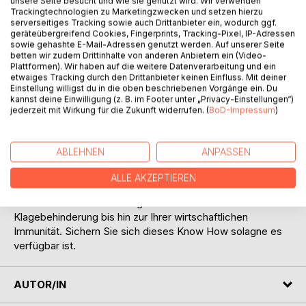
unsere Seite besucht und wie sie genutzt wird. Wir verwenden
Trackingtechnologien zu Marketingzwecken und setzen hierzu
serverseitiges Tracking sowie auch Drittanbieter ein, wodurch ggf.
geräteübergreifend Cookies, Fingerprints, Tracking-Pixel, IP-Adressen
sowie gehashte E-Mail-Adressen genutzt werden. Auf unserer Seite
BESCHREIBUNG
betten wir zudem Drittinhalte von anderen Anbietern ein (Video-
Plattformen). Wir haben auf die weitere Datenverarbeitung und ein
etwaiges Tracking durch den Drittanbieter keinen Einfluss. Mit deiner
Mit diesem Debütwerk von J.W.Anderes erfahren Sie alles
Einstellung willigst du in die oben beschriebenen Vorgänge ein. Du
kannst deine Einwilligung (z. B. im Footer unter „Privacy-Einstellungen“)
um eine Insolvenz zu verhindern oder wie Sie trotz
jederzeit mit Wirkung für die Zukunft widerrufen. (
BoD-Impressum
)
bevorstehender Insolvenz, Ihrer Vermögenswerte sichern.
Sie erfahren in diesem Buch nicht nur wie Sie mit
verschiedenen Strategien Zeit gewinnen können sondern
ABLEHNEN
ANPASSEN
auch wie Sie gezielt Verfahren und Gläubiger sabotieren
können. Beispiele sind genügend aufgeführt sodass Sie am
ALLE AKZEPTIEREN
Ende mit Sicherheit Ihr Vermögen behalten. Nach Ihnen die
Sinflut ist die Devise. Erfolgreiche Methoden zur
Klagebehinderung bis hin zur Ihrer wirtschaftlichen
Immunität. Sichern Sie sich dieses Know How solagne es
verfügbar ist.
AUTOR/IN