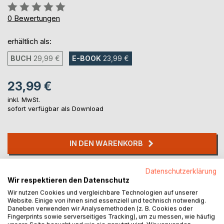
Bewertung::
0%
0
Bewertungen
erhältlich als:
BUCH
29,99 €
E-BOOK
23,99 €
23,99 €
inkl. MwSt.
sofort verfügbar als Download
IN DEN WARENKORB
Auf die Merkliste
Datenschutzerklärung
Wir respektieren den Datenschutz
Titel bewerten
Wir nutzen Cookies und vergleichbare Technologien auf unserer
Website. Einige von ihnen sind essenziell und technisch notwendig.
Daneben verwenden wir Analysemethoden (z. B. Cookies oder
Fingerprints sowie serverseitiges Tracking), um zu messen, wie häufig