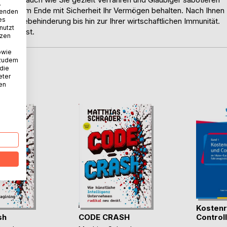
.
s Sie am Ende mit Sicherheit Ihr Vermögen behalten. Nach Ihnen
wenden
es
ur Klagebehinderung bis hin zur Ihrer wirtschaftlichen Immunität.
nutzt
ügbar ist.
tzen
owie
 zudem
 die
D
eter
nen
Kostenr
sh
CODE CRASH
Controlli