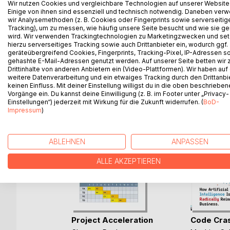
Wir nutzen Cookies und vergleichbare Technologien auf unserer Website
können. Beispiele sind genügend aufgeführt sodas
Einige von ihnen sind essenziell und technisch notwendig. Daneben ver
wir Analysemethoden (z. B. Cookies oder Fingerprints sowie serverseitig
die Sinflut ist die Devise. Erfolgreiche Methoden z
Tracking), um zu messen, wie häufig unsere Seite besucht und wie sie ge
Sichern Sie sich dieses Know How solagne es verf
wird. Wir verwenden Trackingtechnologien zu Marketingzwecken und se
hierzu serverseitiges Tracking sowie auch Drittanbieter ein, wodurch ggf.
geräteübergreifend Cookies, Fingerprints, Tracking-Pixel, IP-Adressen s
gehashte E-Mail-Adressen genutzt werden. Auf unserer Seite betten wir
Drittinhalte von anderen Anbietern ein (Video-Plattformen). Wir haben auf
WEITERE TITEL BEI
Bo
weitere Datenverarbeitung und ein etwaiges Tracking durch den Drittanbi
keinen Einfluss. Mit deiner Einstellung willigst du in die oben beschriebe
Vorgänge ein. Du kannst deine Einwilligung (z. B. im Footer unter „Privacy-
Einstellungen“) jederzeit mit Wirkung für die Zukunft widerrufen. (
BoD-
Impressum
)
ABLEHNEN
ANPASSEN
ALLE AKZEPTIEREN
rbereitung
Project Acceleration
Code Cra
(...)