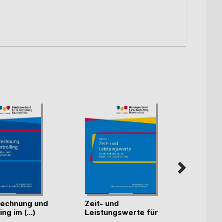
echnung und
Zeit- und
Künst
ng im (...)
Leistungswerte für
Intell
die K(...)