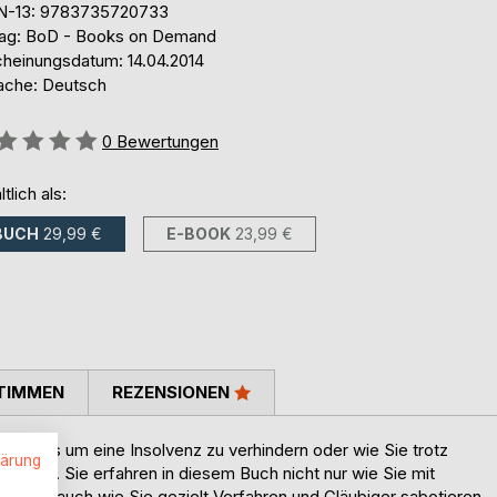
N-13: 9783735720733
lag: BoD - Books on Demand
cheinungsdatum: 14.04.2014
ache: Deutsch
ertung::
0
Bewertungen
ltlich als:
BUCH
29,99 €
E-BOOK
23,99 €
TIMMEN
REZENSIONEN
e alles um eine Insolvenz zu verhindern oder wie Sie trotz
lärung
chern. Sie erfahren in diesem Buch nicht nur wie Sie mit
ndern auch wie Sie gezielt Verfahren und Gläubiger sabotieren