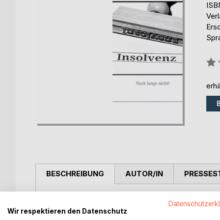
ISB
Ver
Ers
Spr
Bew
0%
erhä
BESCHREIBUNG
AUTOR/IN
PRESSES
Mit diesem Debütwerk von J.W.Anderes erfahren Si
Datenschutzerk
bevorstehender Insolvenz, Ihrer Vermögenswerte si
Wir respektieren den Datenschutz
verschiedenen Strategien Zeit gewinnen können so