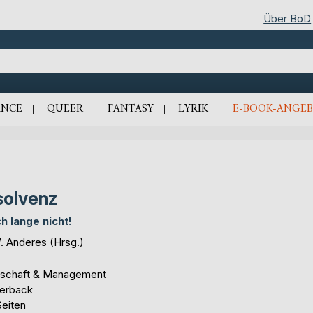
Über BoD
NCE
QUEER
FANTASY
LYRIK
E-BOOK-ANGEB
solvenz
h lange nicht!
W. Anderes (Hrsg.)
tschaft & Management
erback
Seiten