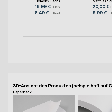
Clemens Dachs
Matthias Sc
ut
16,99 €
20,00 €
Buch
ch
6,49 €
9,99 €
E-Book
E-
ook
3D-Ansicht des Produktes (beispielhaft auf 
Paperback