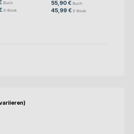
€
55,90 €
Buch
Buch
Mitte
Sven S
€
45,99 €
E-Book
E-Book
24,9
18,9
variieren)