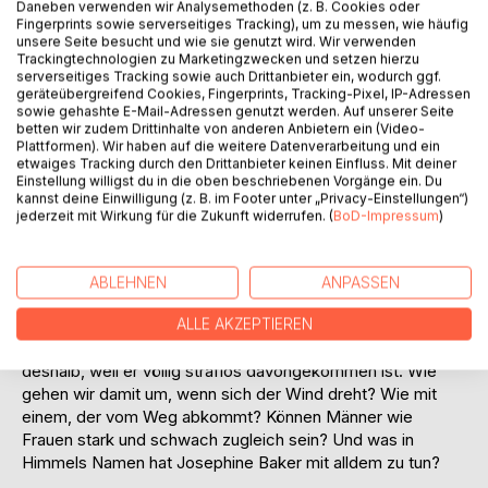
Daneben verwenden wir Analysemethoden (z. B. Cookies oder
Fingerprints sowie serverseitiges Tracking), um zu messen, wie häufig
unsere Seite besucht und wie sie genutzt wird. Wir verwenden
Auf die Merkliste
Trackingtechnologien zu Marketingzwecken und setzen hierzu
Titel bewerten
serverseitiges Tracking sowie auch Drittanbieter ein, wodurch ggf.
geräteübergreifend Cookies, Fingerprints, Tracking-Pixel, IP-Adressen
sowie gehashte E-Mail-Adressen genutzt werden. Auf unserer Seite
betten wir zudem Drittinhalte von anderen Anbietern ein (Video-
Plattformen). Wir haben auf die weitere Datenverarbeitung und ein
etwaiges Tracking durch den Drittanbieter keinen Einfluss. Mit deiner
Einstellung willigst du in die oben beschriebenen Vorgänge ein. Du
kannst deine Einwilligung (z. B. im Footer unter „Privacy-Einstellungen“)
jederzeit mit Wirkung für die Zukunft widerrufen. (
BoD-Impressum
)
BESCHREIBUNG
ABLEHNEN
ANPASSEN
Marius, junger Diplomat und Verfechter von Demokratie
und Versöhnung, wandelt sich zum Nazi-Mitläufer. Nach
ALLE AKZEPTIEREN
dem Krieg plagt ihn die Scham mitgemacht zu haben auch
deshalb, weil er völlig straflos davongekommen ist. Wie
gehen wir damit um, wenn sich der Wind dreht? Wie mit
einem, der vom Weg abkommt? Können Männer wie
Frauen stark und schwach zugleich sein? Und was in
Himmels Namen hat Josephine Baker mit alldem zu tun?