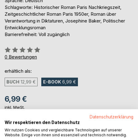
Sprache: Deutsch
Schlagworte: Historischer Roman Paris Nachkriegszeit,
Zeitgeschichtlicher Roman Paris 1950er, Roman über
Verantwortung in Diktaturen, Josephine Baker, Politischer
Entwicklungsroman
Barrierefreiheit: Voll zugänglich
Bewertung::
0%
0
Bewertungen
erhältlich als:
BUCH
12,99 €
E-BOOK
6,99 €
6,99 €
inkl. MwSt.
sofort verfügbar als Download
Datenschutzerklärung
Wir respektieren den Datenschutz
Wir nutzen Cookies und vergleichbare Technologien auf unserer
IN DEN WARENKORB
Website. Einige von ihnen sind essenziell und technisch notwendig.