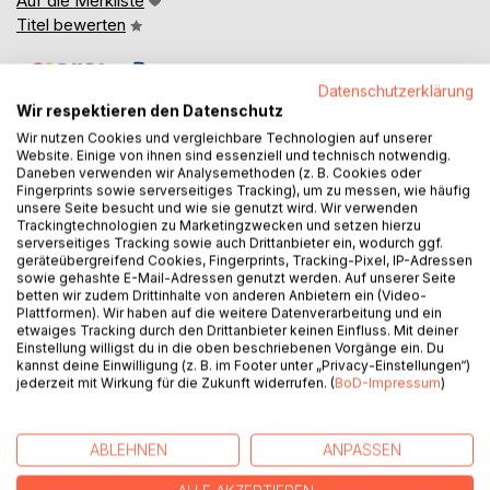
Auf die Merkliste
Titel bewerten
Datenschutzerklärung
Wir respektieren den Datenschutz
Wir nutzen Cookies und vergleichbare Technologien auf unserer
Website. Einige von ihnen sind essenziell und technisch notwendig.
Daneben verwenden wir Analysemethoden (z. B. Cookies oder
Fingerprints sowie serverseitiges Tracking), um zu messen, wie häufig
BESCHREIBUNG
unsere Seite besucht und wie sie genutzt wird. Wir verwenden
Trackingtechnologien zu Marketingzwecken und setzen hierzu
serverseitiges Tracking sowie auch Drittanbieter ein, wodurch ggf.
Seit Laozi lehrte, dass alles aus dem einen Dao hervorgeht
geräteübergreifend Cookies, Fingerprints, Tracking-Pixel, IP-Adressen
und durch das harmonische Spiel von Yin und Yang
sowie gehashte E-Mail-Adressen genutzt werden. Auf unserer Seite
betten wir zudem Drittinhalte von anderen Anbietern ein (Video-
miteinander verbunden ist, und seit die indische Weisheit
Plattformen). Wir haben auf die weitere Datenverarbeitung und ein
das Universum als Indras-Netz beschreibt, in dem jedes
etwaiges Tracking durch den Drittanbieter keinen Einfluss. Mit deiner
Juwel alle anderen widerspiegelt, ahnen Menschen: Alles
Einstellung willigst du in die oben beschriebenen Vorgänge ein. Du
kannst deine Einwilligung (z. B. im Footer unter „Privacy-Einstellungen“)
ist mit allem verbunden.
jederzeit mit Wirkung für die Zukunft widerrufen. (
BoD-Impressum
)
Die Quantenphysik scheint diese uralte Weisheit zu
bestätigen - mit verschränkten Teilchen, die über jede
Entfernung Kenntnis über den gegenseitigen Zustand
ABLEHNEN
ANPASSEN
besitzen, durchdringenden Feldern und einem lebendigen
Vakuum. Manche feiern darin die wissenschaftliche