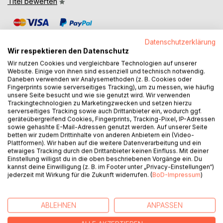
Titel bewerten
Datenschutzerklärung
Wir respektieren den Datenschutz
Wir nutzen Cookies und vergleichbare Technologien auf unserer
Website. Einige von ihnen sind essenziell und technisch notwendig.
BESCHREIBUNG
Daneben verwenden wir Analysemethoden (z. B. Cookies oder
Fingerprints sowie serverseitiges Tracking), um zu messen, wie häufig
unsere Seite besucht und wie sie genutzt wird. Wir verwenden
Trackingtechnologien zu Marketingzwecken und setzen hierzu
Helmut Schweckendieck wurde 1952 in Berlin (West)
serverseitiges Tracking sowie auch Drittanbieter ein, wodurch ggf.
geboren. Er verbrachte mit Ausnahme einiger
geräteübergreifend Cookies, Fingerprints, Tracking-Pixel, IP-Adressen
Studiensemester sein gesamtes bisheriges Leben in der
sowie gehashte E-Mail-Adressen genutzt werden. Auf unserer Seite
betten wir zudem Drittinhalte von anderen Anbietern ein (Video-
ehemals geteilten Hauptstadt. Mit dem vorliegenden Buch
Plattformen). Wir haben auf die weitere Datenverarbeitung und ein
hat er in einundzwanzig Kapiteln kleine Geschichten aus
etwaiges Tracking durch den Drittanbieter keinen Einfluss. Mit deiner
seinem Leben festgehalten. In überwiegend, aber nicht nur
Einstellung willigst du in die oben beschriebenen Vorgänge ein. Du
kannst deine Einwilligung (z. B. im Footer unter „Privacy-Einstellungen“)
amüsant und kurzweilig zu lesender Weise berichtet er
jederzeit mit Wirkung für die Zukunft widerrufen. (
BoD-Impressum
)
über Episoden aus seiner Kindheit im Haus der Großmutter,
aus Schule und Studium; er schildert den Beginn seiner
sechsunddreißigjährigen Beziehung zu seiner Ehefrau Gesa
ABLEHNEN
ANPASSEN
wie auch deren langen und zuletzt vergeblichen Kampf
gegen den Krebs. Die Liebe zum Reiten, zum