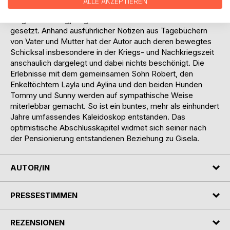
ALLE AKZEPTIEREN
Fußballspielen und zum Motorradfahren wird witzig
dargestellt. Langjährigen Freunden wird ein Denkmal
gesetzt. Anhand ausführlicher Notizen aus Tagebüchern
von Vater und Mutter hat der Autor auch deren bewegtes
Schicksal insbesondere in der Kriegs- und Nachkriegszeit
anschaulich dargelegt und dabei nichts beschönigt. Die
Erlebnisse mit dem gemeinsamen Sohn Robert, den
Enkeltöchtern Layla und Aylina und den beiden Hunden
Tommy und Sunny werden auf sympathische Weise
miterlebbar gemacht. So ist ein buntes, mehr als einhundert
Jahre umfassendes Kaleidoskop entstanden. Das
optimistische Abschlusskapitel widmet sich seiner nach
der Pensionierung entstandenen Beziehung zu Gisela.
AUTOR/IN
PRESSESTIMMEN
REZENSIONEN