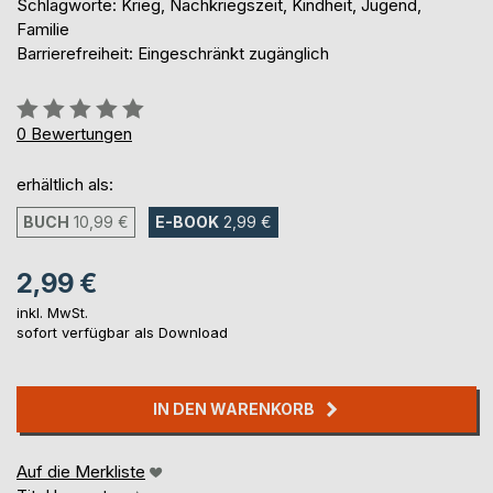
Schlagworte: Krieg, Nachkriegszeit, Kindheit, Jugend,
Familie
Barrierefreiheit: Eingeschränkt zugänglich
Bewertung::
0%
0
Bewertungen
erhältlich als:
BUCH
10,99 €
E-BOOK
2,99 €
2,99 €
inkl. MwSt.
sofort verfügbar als Download
IN DEN WARENKORB
Auf die Merkliste