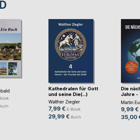
D
Kathedralen für Gott
Die näc
bald
und seine Die(...)
Jahre -
Book
Ever
Walther Ziegler
Martin Eu
Buch
7,99 €
9,99 €
E-Book
29,99 €
35,00 
Buch