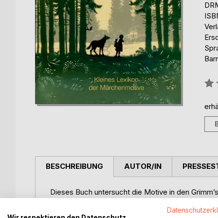
DRM
ISB
Ver
Ers
Spr
Barr
Bew
0%
erhä
BESCHREIBUNG
AUTOR/IN
PRESSES
Dieses Buch untersucht die Motive in den Grimm’
märchenimmanent ). Ansätze soziologischer, polito
Datenschutzerk
des jeweiligen Wissenschaftskreises erbringen so
Wir respektieren den Datenschutz