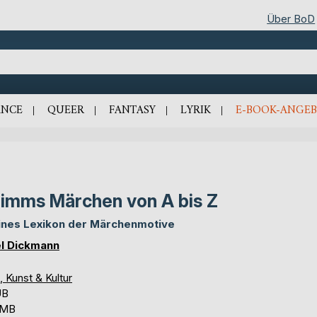
Über BoD
NCE
QUEER
FANTASY
LYRIK
E-BOOK-ANGEB
imms Märchen von A bis Z
ines Lexikon der Märchenmotive
l Dickmann
, Kunst & Kultur
UB
 MB