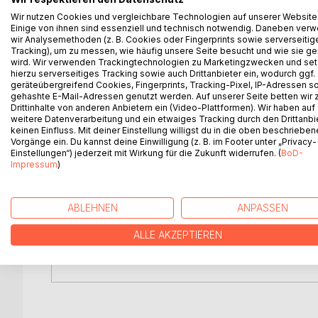
Schemata – bleiben bewusst ausgeblendet, denn d
Wir nutzen Cookies und vergleichbare Technologien auf unserer Website
Spielwiese der jeweiligen Fachrichtung.
Einige von ihnen sind essenziell und technisch notwendig. Daneben ver
wir Analysemethoden (z. B. Cookies oder Fingerprints sowie serverseitig
Der Begriff » Motiv « ist weit gefasst, um ein in
Tracking), um zu messen, wie häufig unsere Seite besucht und wie sie ge
wird. Wir verwenden Trackingtechnologien zu Marketingzwecken und se
sind bei den Zitaten aus den Märchen die Bücher
hierzu serverseitiges Tracking sowie auch Drittanbieter ein, wodurch ggf.
Main, Fischer Taschenbuch Verlag, sowie Grimms M
geräteübergreifend Cookies, Fingerprints, Tracking-Pixel, IP-Adressen s
wurde insbesondere dann benutzt, wenn mundartli
gehashte E-Mail-Adressen genutzt werden. Auf unserer Seite betten wir
Drittinhalte von anderen Anbietern ein (Video-Plattformen). Wir haben auf
hier moderat ins Hochdeutsche übertragen werde
weitere Datenverarbeitung und ein etwaiges Tracking durch den Drittanbi
keinen Einfluss. Mit deiner Einstellung willigst du in die oben beschriebe
Das Auffinden bestimmter Motive als Wegmarken m
Vorgänge ein. Du kannst deine Einwilligung (z. B. im Footer unter „Privacy-
Einstellungen“) jederzeit mit Wirkung für die Zukunft widerrufen. (
BoD-
gerade in einer Zeit, in der das symbolische Denke
Impressum
)
Grund seiner Erfahrungen, den Gang der Handlun
Déjà-vu-Erlebnis – und Vergleiche zu anderen Mär
Rezipienten gewahrt. Auf die Erfahrungen des da
ABLEHNEN
ANPASSEN
hat sich diese Untersuchung zum Ziel gesetzt. Bei
verkürzt wiedergegeben.
ALLE AKZEPTIEREN
Die Deutsche Nationalbibliothek verzeichnet diese 