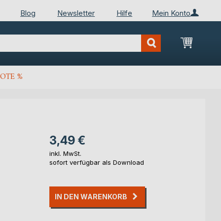
Blog
Newsletter
Hilfe
Mein Konto
Mein Wa
OTE %
3,49 €
inkl. MwSt.
sofort verfügbar als Download
IN DEN WARENKORB