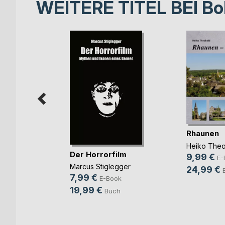
WEITERE TITEL BEI
Bo
Rhaunen
ingen!
Heiko Theo
Der Horrorfilm
annes
9,99 €
E-
Marcus Stiglegger
24,99 €
ook
7,99 €
E-Book
ch
19,99 €
Buch