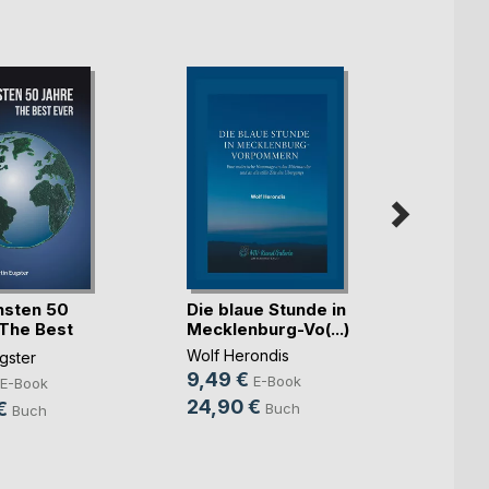
Hamb
hsten 50
Die blaue Stunde in
Zehnt
 The Best
Mecklenburg-Vo(...)
Thunar
Wolf Herondis
gster
18,9
9,49 €
E-Book
E-Book
35,9
24,90 €
€
Buch
Buch