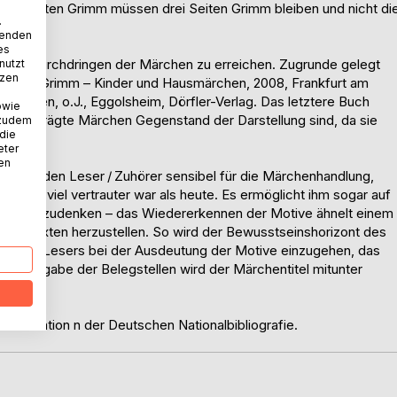
rei Seiten Grimm müssen drei Seiten Grimm bleiben und nicht di
.
wenden
es
tensives Durchdringen der Märchen zu erreichen. Zugrunde gelegt
nutzt
tzen
 Brüder Grimm – Kinder und Hausmärchen, 2008, Frankfurt am
ärchen, o.J., Eggolsheim, Dörfler-Verlag. Das letztere Buch
owie
ch geprägte Märchen Gegenstand der Darstellung sind, da sie
 zudem
 die
n.
eter
nen
acht den Leser / Zuhörer sensibel für die Märchenhandlung,
n noch viel vertrauter war als heute. Es ermöglicht ihm sogar auf
g vorauszudenken – das Wiedererkennen der Motive ähnelt einem
chentexten herzustellen. So wird der Bewusstseinshorizont des
maligen Lesers bei der Ausdeutung der Motive einzugehen, das
 der Angabe der Belegstellen wird der Märchentitel mitunter
Publikation n der Deutschen Nationalbibliografie.