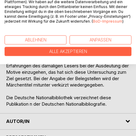
Plattformen). Wir haben auf die weitere Datenverarbeitung und ein
etwaiges Tracking durch den Drittanbieter keinen Einfluss. Mit deiner
Das Auffinden bestimmter Motive als Wegmarken macht
Einstellung willigst du in die oben beschriebenen Vorgänge ein. Du
den Leser / Zuhörer sensibel für die Märchenhandlung,
kannst deine Einwilligung (z. B. im Footer unter „Privacy-Einstellungen“)
gerade in einer Zeit, in der das symbolische Denken noch
jederzeit mit Wirkung für die Zukunft widerrufen. (
BoD-Impressum
)
viel vertrauter war als heute. Es ermöglicht ihm sogar auf
Grund seiner Erfahrungen, den Gang der Handlung
vorauszudenken – das Wiedererkennen der Motive ähnelt
ABLEHNEN
ANPASSEN
einem Déjà-vu-Erlebnis – und Vergleiche zu anderen
ALLE AKZEPTIEREN
Märchentexten herzustellen. So wird der
Bewusstseinshorizont des Rezipienten gewahrt. Auf die
Erfahrungen des damaligen Lesers bei der Ausdeutung der
Motive einzugehen, das hat sich diese Untersuchung zum
Ziel gesetzt. Bei der Angabe der Belegstellen wird der
Märchentitel mitunter verkürzt wiedergegeben.
Die Deutsche Nationalbibliothek verzeichnet diese
Publikation n der Deutschen Nationalbibliografie.
AUTOR/IN