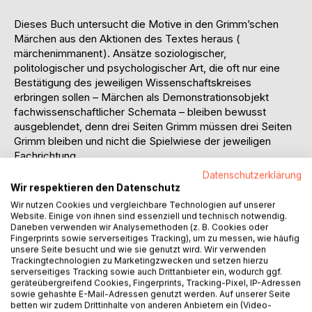
Dieses Buch untersucht die Motive in den Grimm’schen
Märchen aus den Aktionen des Textes heraus (
märchenimmanent ). Ansätze soziologischer,
politologischer und psychologischer Art, die oft nur eine
Bestätigung des jeweiligen Wissenschaftskreises
erbringen sollen – Märchen als Demonstrationsobjekt
fachwissenschaftlicher Schemata – bleiben bewusst
ausgeblendet, denn drei Seiten Grimm müssen drei Seiten
Grimm bleiben und nicht die Spielwiese der jeweiligen
Fachrichtung.
Datenschutzerklärung
Der Begriff » Motiv « ist weit gefasst, um ein intensives
Wir respektieren den Datenschutz
Durchdringen der Märchen zu erreichen. Zugrunde gelegt
Wir nutzen Cookies und vergleichbare Technologien auf unserer
sind bei den Zitaten aus den Märchen die Bücher Brüder
Website. Einige von ihnen sind essenziell und technisch notwendig.
Daneben verwenden wir Analysemethoden (z. B. Cookies oder
Grimm – Kinder und Hausmärchen, 2008, Frankfurt am
Fingerprints sowie serverseitiges Tracking), um zu messen, wie häufig
Main, Fischer Taschenbuch Verlag, sowie Grimms
unsere Seite besucht und wie sie genutzt wird. Wir verwenden
Märchen, o.J., Eggolsheim, Dörfler-Verlag. Das letztere
Trackingtechnologien zu Marketingzwecken und setzen hierzu
Buch wurde insbesondere dann benutzt, wenn mundartlich
serverseitiges Tracking sowie auch Drittanbieter ein, wodurch ggf.
geräteübergreifend Cookies, Fingerprints, Tracking-Pixel, IP-Adressen
geprägte Märchen Gegenstand der Darstellung sind, da sie
sowie gehashte E-Mail-Adressen genutzt werden. Auf unserer Seite
hier moderat ins Hochdeutsche übertragen werden.
betten wir zudem Drittinhalte von anderen Anbietern ein (Video-