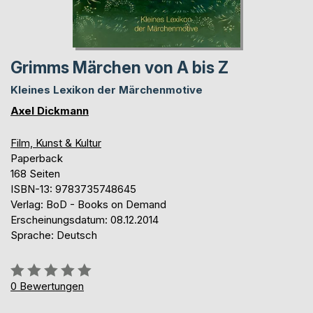
Grimms Märchen von A bis Z
Kleines Lexikon der Märchenmotive
Axel Dickmann
Film, Kunst & Kultur
Paperback
168 Seiten
ISBN-13: 9783735748645
Verlag: BoD - Books on Demand
Erscheinungsdatum: 08.12.2014
Sprache: Deutsch
Bewertung::
0%
0
Bewertungen