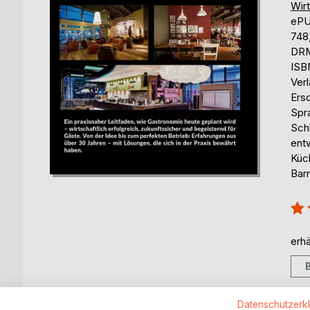
Wir
eP
748
DRM
ISB
Ver
Ers
Spr
Sch
ent
Küc
Barr
Bew
100
erhä
Datenschutzerk