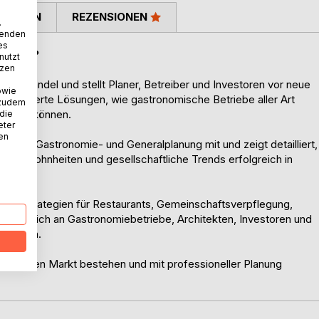
TIMMEN
REZENSIONEN
.
wenden
es
ich aus?
nutzt
tzen
nden Wandel und stellt Planer, Betreiber und Investoren vor neue
owie
orientierte Lösungen, wie gastronomische Betriebe aller Art
 zudem
 werden können.
 die
eter
nen
 in der Gastronomie- und Generalplanung mit und zeigt detailliert,
ngsgewohnheiten und gesellschaftliche Trends erfolgreich in
obte Strategien für Restaurants, Gemeinschaftsverpflegung,
ichtet sich an Gastronomiebetriebe, Architekten, Investoren und
n wollen.
ynamischen Markt bestehen und mit professioneller Planung