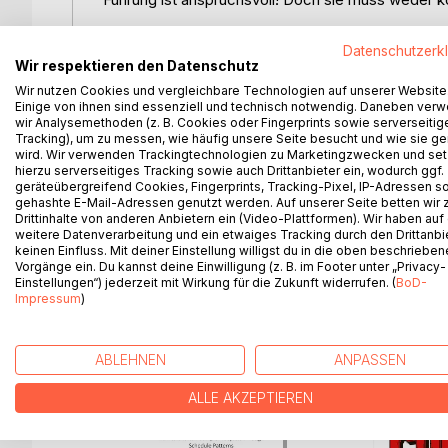
Dieses Workbook begleitet Sie auf dem Weg zu ein
Datenschutzerk
zahlreiche Praxisbeispiele, bewährte Methoden un
Wir respektieren den Datenschutz
leiten und gleichzeitig gut für sich selbst zu sorgen
Wir nutzen Cookies und vergleichbare Technologien auf unserer Website
Einige von ihnen sind essenziell und technisch notwendig. Daneben ver
wir Analysemethoden (z. B. Cookies oder Fingerprints sowie serverseitig
Mit über 20 Jahren Berufserfahrung bringt Nadine K
Tracking), um zu messen, wie häufig unsere Seite besucht und wie sie ge
authentischer Praxisbeispiele zeigt sie, wie Sie Rol
wird. Wir verwenden Trackingtechnologien zu Marketingzwecken und se
Team motivieren, ohne sich dabei zu überlasten.
hierzu serverseitiges Tracking sowie auch Drittanbieter ein, wodurch ggf.
geräteübergreifend Cookies, Fingerprints, Tracking-Pixel, IP-Adressen s
gehashte E-Mail-Adressen genutzt werden. Auf unserer Seite betten wir
Kompakt, verständlich und erfrischend geschrieben.
Drittinhalte von anderen Anbietern ein (Video-Plattformen). Wir haben auf
Führungserfolg.
weitere Datenverarbeitung und ein etwaiges Tracking durch den Drittanbi
keinen Einfluss. Mit deiner Einstellung willigst du in die oben beschriebe
Vorgänge ein. Du kannst deine Einwilligung (z. B. im Footer unter „Privacy-
Einstellungen“) jederzeit mit Wirkung für die Zukunft widerrufen. (
BoD-
Impressum
)
WEITERE TITEL BEI
Bo
ABLEHNEN
ANPASSEN
ALLE AKZEPTIEREN