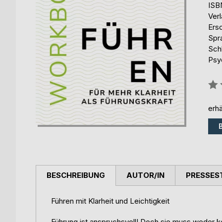
ISB
Ver
Ers
Spr
Sch
Psyc
Bew
0%
erhä
BESCHREIBUNG
AUTOR/IN
PRESSES
Führen mit Klarheit und Leichtigkeit
Führung ist anspruchsvoll! Doch sie muss weder k