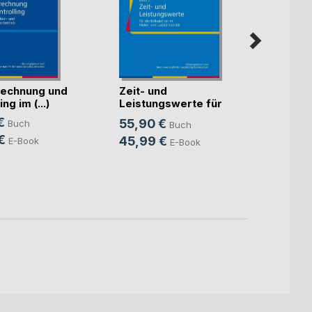
echnung und
Zeit- und
Künst
ng im (...)
Leistungswerte für
Intell
die K(...)
€
55,90 €
Buch
Buch
Mitte
Sven S
€
45,99 €
E-Book
E-Book
24,9
18,9