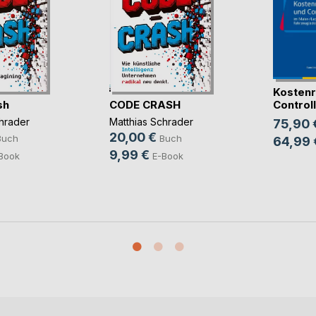
Kostenr
sh
CODE CRASH
Controlli
hrader
Matthias Schrader
75,90 
20,00 €
Buch
Buch
64,99 
9,99 €
Book
E-Book