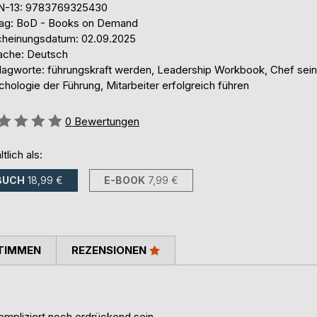
N-13: 9783769325430
lag: BoD - Books on Demand
cheinungsdatum: 02.09.2025
ache: Deutsch
lagworte: führungskraft werden, Leadership Workbook, Chef sein 
hologie der Führung, Mitarbeiter erfolgreich führen
ertung::
0
Bewertungen
ltlich als:
BUCH
18,99 €
E-BOOK
7,99 €
TIMMEN
REZENSIONEN
ompliziert noch erdrückend sein.