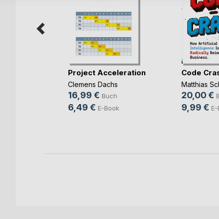
rbereitung
Project Acceleration
Code Cra
(...)
Clemens Dachs
Matthias Sc
ut
16,99 €
20,00 €
Buch
ch
6,49 €
9,99 €
E-Book
E-
ook