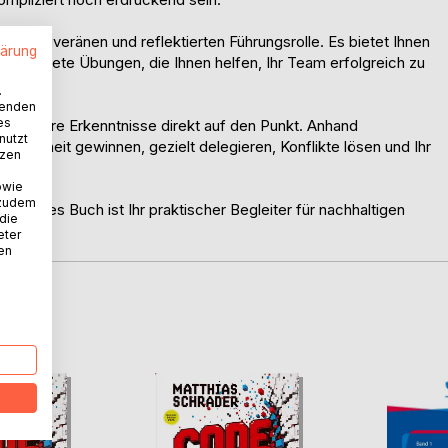
er souveränen und reflektierten Führungsrolle. Es bietet Ihnen
lärung
d konkrete Übungen, die Ihnen helfen, Ihr Team erfolgreich zu
.
.
wenden
es
eitel ihre Erkenntnisse direkt auf den Punkt. Anhand
nutzt
lenklarheit gewinnen, gezielt delegieren, Konflikte lösen und Ihr
tzen
owie
 zudem
 Dieses Buch ist Ihr praktischer Begleiter für nachhaltigen
 die
eter
nen
D