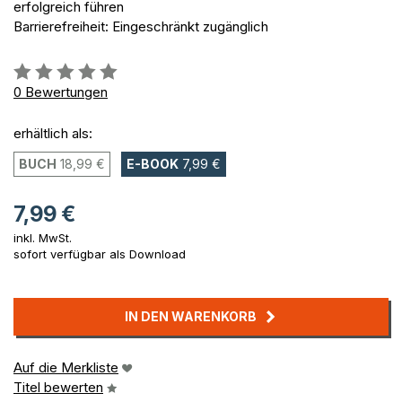
erfolgreich führen
Barrierefreiheit: Eingeschränkt zugänglich
Bewertung::
0%
0
Bewertungen
erhältlich als:
BUCH
18,99 €
E-BOOK
7,99 €
7,99 €
inkl. MwSt.
sofort verfügbar als Download
IN DEN WARENKORB
Auf die Merkliste
Titel bewerten