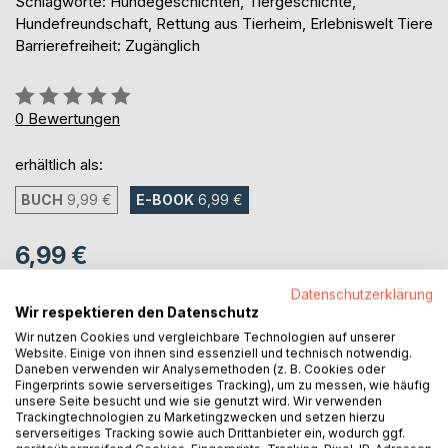
Schlagworte: Hundegeschichten, Tiergeschichte,
Hundefreundschaft, Rettung aus Tierheim, Erlebniswelt Tiere
Barrierefreiheit: Zugänglich
Bewertung::
0%
0
Bewertungen
erhältlich als:
BUCH
9,99 €
E-BOOK
6,99 €
6,99 €
inkl. MwSt.
Datenschutzerklärung
sofort verfügbar als Download
Wir respektieren den Datenschutz
Wir nutzen Cookies und vergleichbare Technologien auf unserer
Website. Einige von ihnen sind essenziell und technisch notwendig.
IN DEN WARENKORB
Daneben verwenden wir Analysemethoden (z. B. Cookies oder
Fingerprints sowie serverseitiges Tracking), um zu messen, wie häufig
unsere Seite besucht und wie sie genutzt wird. Wir verwenden
Trackingtechnologien zu Marketingzwecken und setzen hierzu
Auf die Merkliste
serverseitiges Tracking sowie auch Drittanbieter ein, wodurch ggf.