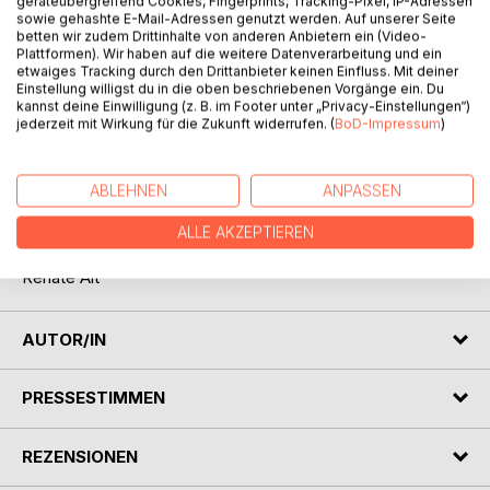
Titel bewerten
geräteübergreifend Cookies, Fingerprints, Tracking-Pixel, IP-Adressen
sowie gehashte E-Mail-Adressen genutzt werden. Auf unserer Seite
betten wir zudem Drittinhalte von anderen Anbietern ein (Video-
Plattformen). Wir haben auf die weitere Datenverarbeitung und ein
etwaiges Tracking durch den Drittanbieter keinen Einfluss. Mit deiner
Einstellung willigst du in die oben beschriebenen Vorgänge ein. Du
kannst deine Einwilligung (z. B. im Footer unter „Privacy-Einstellungen“)
jederzeit mit Wirkung für die Zukunft widerrufen. (
BoD-Impressum
)
BESCHREIBUNG
ABLEHNEN
ANPASSEN
Wenn Sie auf der Suche nach einem Haustier sind, finden
ALLE AKZEPTIEREN
Sie Ihr zukünftiges Familienmitglied vielleicht im Tierheim.
Renate Alt
AUTOR/IN
PRESSESTIMMEN
REZENSIONEN