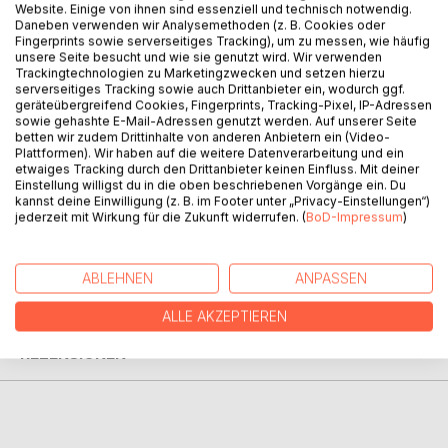
Website. Einige von ihnen sind essenziell und technisch notwendig.
Daneben verwenden wir Analysemethoden (z. B. Cookies oder
Fingerprints sowie serverseitiges Tracking), um zu messen, wie häufig
unsere Seite besucht und wie sie genutzt wird. Wir verwenden
Trackingtechnologien zu Marketingzwecken und setzen hierzu
BESCHREIBUNG
serverseitiges Tracking sowie auch Drittanbieter ein, wodurch ggf.
geräteübergreifend Cookies, Fingerprints, Tracking-Pixel, IP-Adressen
sowie gehashte E-Mail-Adressen genutzt werden. Auf unserer Seite
betten wir zudem Drittinhalte von anderen Anbietern ein (Video-
Wenn Sie auf der Suche nach einem Haustier sind, finden
Plattformen). Wir haben auf die weitere Datenverarbeitung und ein
Sie Ihr zukünftiges Familienmitglied vielleicht im Tierheim.
etwaiges Tracking durch den Drittanbieter keinen Einfluss. Mit deiner
Einstellung willigst du in die oben beschriebenen Vorgänge ein. Du
Renate Alt
kannst deine Einwilligung (z. B. im Footer unter „Privacy-Einstellungen“)
jederzeit mit Wirkung für die Zukunft widerrufen. (
BoD-Impressum
)
AUTOR/IN
ABLEHNEN
ANPASSEN
PRESSESTIMMEN
ALLE AKZEPTIEREN
REZENSIONEN