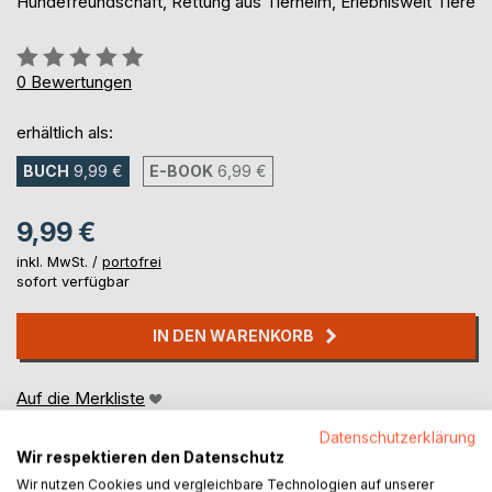
Hundefreundschaft, Rettung aus Tierheim, Erlebniswelt Tiere
Bewertung::
0%
0
Bewertungen
erhältlich als:
BUCH
9,99 €
E-BOOK
6,99 €
9,99 €
inkl. MwSt. /
portofrei
sofort verfügbar
IN DEN WARENKORB
Auf die Merkliste
Titel bewerten
Datenschutzerklärung
Wir respektieren den Datenschutz
Wir nutzen Cookies und vergleichbare Technologien auf unserer