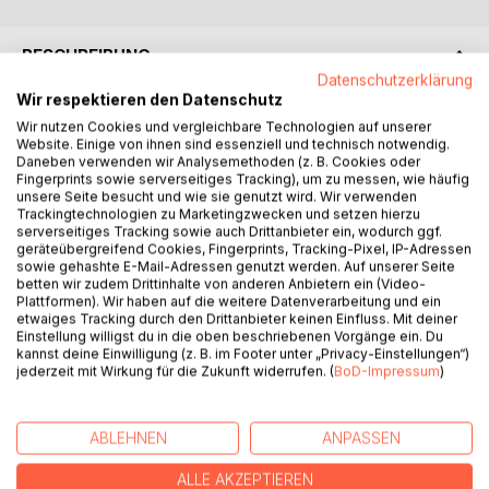
BESCHREIBUNG
Datenschutzerklärung
Wir respektieren den Datenschutz
ÖPNV verstehen. ÖPNV gestalten.
Wir nutzen Cookies und vergleichbare Technologien auf unserer
Praxisnah. Verständlich. Direkt aus dem ÖPNV-Alltag.
Website. Einige von ihnen sind essenziell und technisch notwendig.
Daneben verwenden wir Analysemethoden (z. B. Cookies oder
Dieses Lehr- und Arbeitsbuch vermittelt grundlegendes
Fingerprints sowie serverseitiges Tracking), um zu messen, wie häufig
und weiterführendes Fachwissen des Öffentlichen
unsere Seite besucht und wie sie genutzt wird. Wir verwenden
Personennahverkehrs klar strukturiert, praxisnah und
Trackingtechnologien zu Marketingzwecken und setzen hierzu
didaktisch durchdacht. Es verbindet Grundlagen, Planung,
serverseitiges Tracking sowie auch Drittanbieter ein, wodurch ggf.
geräteübergreifend Cookies, Fingerprints, Tracking-Pixel, IP-Adressen
Betrieb und Zukunftsthemen zu einem verständlichen
sowie gehashte E-Mail-Adressen genutzt werden. Auf unserer Seite
Gesamtbild und richtet sich an Auszubildende,
betten wir zudem Drittinhalte von anderen Anbietern ein (Video-
Quereinsteiger*innen, Fachkräfte, und alle, die ein solides
Plattformen). Wir haben auf die weitere Datenverarbeitung und ein
etwaiges Tracking durch den Drittanbieter keinen Einfluss. Mit deiner
Fundament für ihre berufliche Entwicklung im
Einstellung willigst du in die oben beschriebenen Vorgänge ein. Du
Personenverkehr suchen.
kannst deine Einwilligung (z. B. im Footer unter „Privacy-Einstellungen“)
Didaktisch durchdacht für nachhaltiges Lernen.
jederzeit mit Wirkung für die Zukunft widerrufen. (
BoD-Impressum
)
Die Inhalte sind modular aufgebaut, leicht verständlich und
sofort anwendbar. Aufgaben, Reflexionsimpulse und
praxisnahe Szenarien unterstützen ein selbständiges
ABLEHNEN
ANPASSEN
Lernen, und eignen sich ideal für Unterricht,
ALLE AKZEPTIEREN
Prüfungsvorbereitung und betriebliche Schulungen.