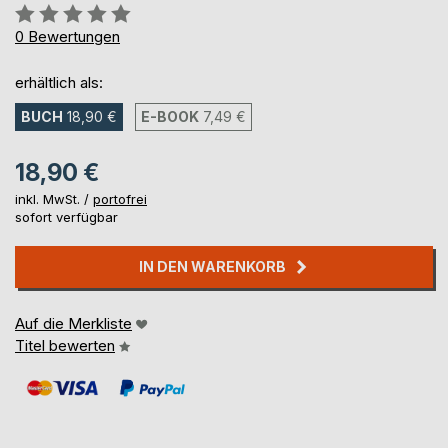
Bewertung::
0%
0
Bewertungen
erhältlich als:
BUCH
18,90 €
E-BOOK
7,49 €
18,90 €
inkl. MwSt. /
portofrei
sofort verfügbar
IN DEN WARENKORB
Auf die Merkliste
Titel bewerten